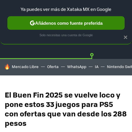
Ya puedes ver más de Xataka MX en Google
Añádenos como fuente preferida
OFERTAS
GUÍA DE COMPRAS
MERCADO LIBRE
AMAZON
Solo necesitas una cuenta de Google
×
HOY SE HABLA DE
Mercado Libre
Oferta
WhatsApp
IA
Nintendo Swi
El Buen Fin 2025 se vuelve loco y
pone estos 33 juegos para PS5
con ofertas que van desde los 288
pesos