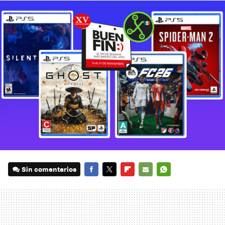
Sin comentarios
FACEBOOK
TWITTER
FLIPBOARD
E-
WHATSAPP
MAIL