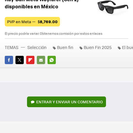
disponibles en México
PVP en Meta —
$
8,769.00
El precio podría variar. Obtenemos comisión por estos enlaces
TEMAS
Selección
Buen fin
Buen Fin 2025
El bu
FACEBOOK
TWITTER
FLIPBOARD
E-
WHATSAPP
MAIL
ENTRAR Y ENVIAR UN COMENTARIO