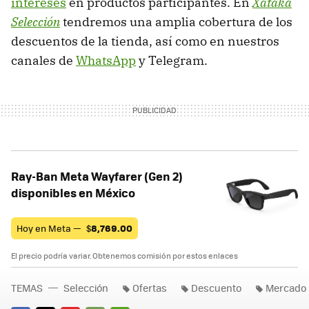
intereses
en productos participantes. En
Xataka
Selección
tendremos una amplia cobertura de los
descuentos de la tienda, así como en nuestros
canales de
WhatsApp
y Telegram.
Ray-Ban Meta Wayfarer (Gen 2)
disponibles en México
Hoy en Meta —
$
8,769.00
El precio podría variar. Obtenemos comisión por estos enlaces
TEMAS
Selección
Ofertas
Descuento
Mercado 