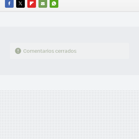
FACEBOOK
TWITTER
FLIPBOARD
E-
WHATSAPP
MAIL
Comentarios cerrados