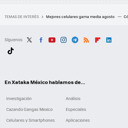
TEMAS DE INTERÉS
Mejores celulares gama media agosto
Có
Síguenos
Twit
Fac
You
Inst
Tele
RSS
Flip
Link
ter
ebo
tub
agr
gra
boa
edI
Tikt
ok
e
am
m
rd
n
ok
En Xataka México hablamos de...
Investigación
Análisis
Cazando Gangas Mexico
Especiales
Celulares y Smartphones
Aplicaciones