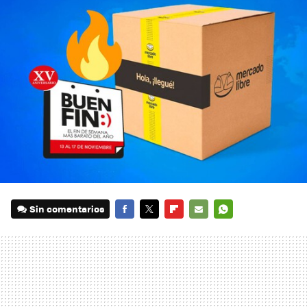
Sin comentarios
FACEBOOK
TWITTER
FLIPBOARD
E-
WHATSAPP
MAIL