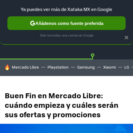
Ya puedes ver más de Xataka MX en Google
Añádenos como fuente preferida
OFERTAS
GUÍA DE COMPRAS
MERCADO LIBRE
AMAZON
Solo necesitas una cuenta de Google
×
HOY SE HABLA DE
Mercado Libre
Playstation
Samsung
Xiaomi
LG
Buen Fin en Mercado Libre:
cuándo empieza y cuáles serán
sus ofertas y promociones