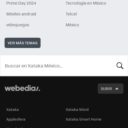
Prime Day 2024
Tecnología en México
Móviles android
Telcel
videojuegos
México
VER MÁS TEMAS
BUSCA
SUBIR
Xataka
Xataka Móvil
Applesfera
Xataka Smart Home