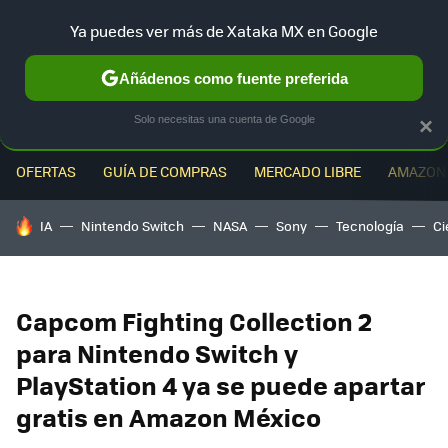
Ya puedes ver más de Xataka MX en Google
MENÚ
NUEVO
Añádenos como fuente preferida
Solo necesitas una cuenta de Google
×
OFERTAS
GUÍA DE COMPRAS
MERCADO LIBRE
AMAZON
HOY SE HABLA DE
IA
Nintendo Switch
NASA
Sony
Tecnología
Ci
Capcom Fighting Collection 2
para Nintendo Switch y
PlayStation 4 ya se puede apartar
gratis en Amazon México