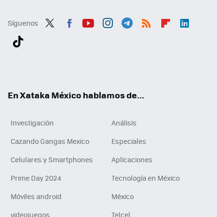
Síguenos
Twit
Fac
You
Inst
Tele
RSS
Flip
Link
ter
ebo
tub
agr
gra
boa
edI
Tikt
ok
e
am
m
rd
n
ok
En Xataka México hablamos de...
Investigación
Análisis
Cazando Gangas Mexico
Especiales
Celulares y Smartphones
Aplicaciones
Prime Day 2024
Tecnología en México
Móviles android
México
videojuegos
Telcel