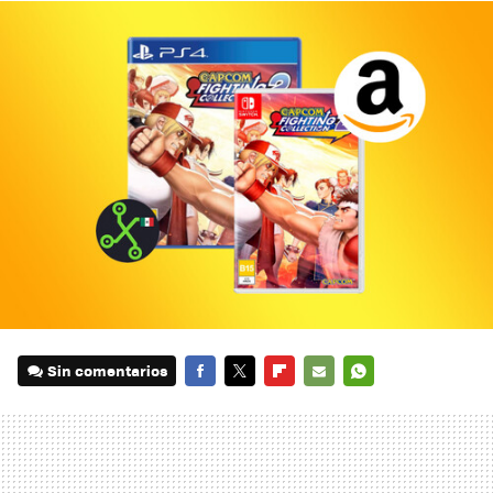
Sin comentarios
FACEBOOK
TWITTER
FLIPBOARD
E-
WHATSAPP
MAIL