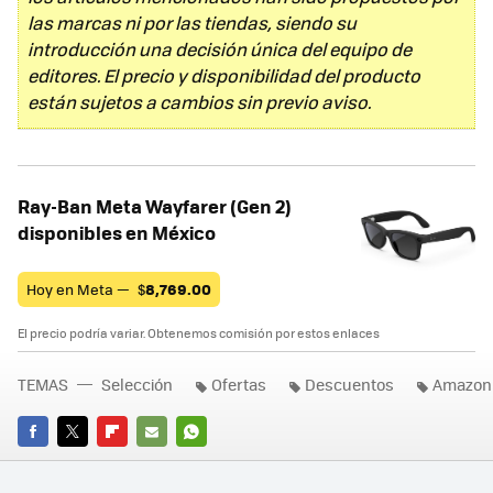
las marcas ni por las tiendas, siendo su
introducción una decisión única del equipo de
editores. El precio y disponibilidad del producto
están sujetos a cambios sin previo aviso.
Ray-Ban Meta Wayfarer (Gen 2)
disponibles en México
Hoy en Meta —
$
8,769.00
El precio podría variar. Obtenemos comisión por estos enlaces
TEMAS
Selección
Ofertas
Descuentos
Amazon
FACEBOOK
TWITTER
FLIPBOARD
E-
WHATSAPP
MAIL