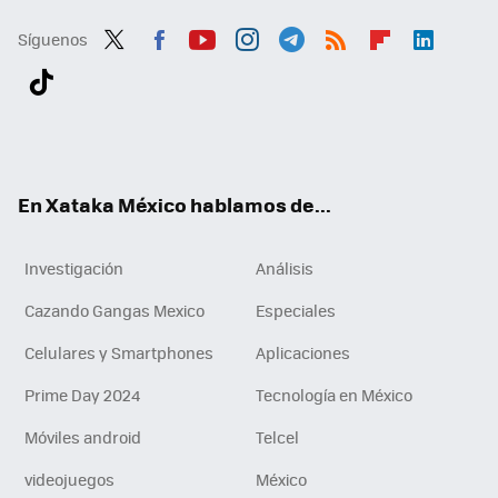
Síguenos
Twit
Fac
You
Inst
Tele
RSS
Flip
Link
ter
ebo
tub
agr
gra
boa
edI
Tikt
ok
e
am
m
rd
n
ok
En Xataka México hablamos de...
Investigación
Análisis
Cazando Gangas Mexico
Especiales
Celulares y Smartphones
Aplicaciones
Prime Day 2024
Tecnología en México
Móviles android
Telcel
videojuegos
México