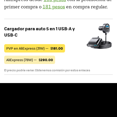
primer compra o
181 pesos
en compra regular.
Cargador para auto 5 en 1 USB-A y
USB-C
PVP en AliExpress (31W) —
$
181.00
AliExpress (78W) —
$
290.00
El precio podría variar. Obtenemos comisión por estos enlaces