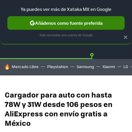
Ya puedes ver más de Xataka MX en Google
Añádenos como fuente preferida
OFERTAS
GUÍA DE COMPRAS
MERCADO LIBRE
AMAZON
Solo necesitas una cuenta de Google
×
HOY SE HABLA DE
Mercado Libre
Playstation
Samsung
Xiaomi
LG
Cargador para auto con hasta
78W y 31W desde 106 pesos en
AliExpress con envío gratis a
México