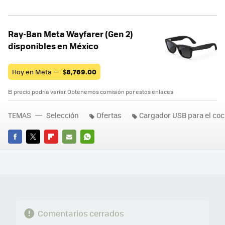
Ray-Ban Meta Wayfarer (Gen 2)
disponibles en México
Hoy en Meta —
$
8,769.00
El precio podría variar. Obtenemos comisión por estos enlaces
TEMAS
Selección
Ofertas
Cargador USB para el co
FACEBOOK
TWITTER
FLIPBOARD
E-
WHATSAPP
MAIL
Comentarios cerrados