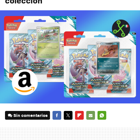
colección
Sin comentarios
FACEBOOK
TWITTER
FLIPBOARD
E-
WHATSAPP
MAIL