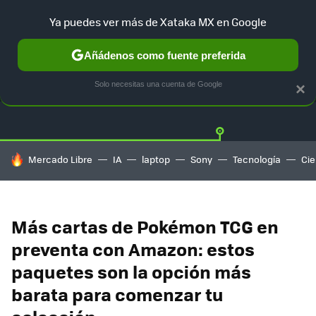
Ya puedes ver más de Xataka MX en Google
Añádenos como fuente preferida
OFERTAS
GUÍA DE COMPRAS
MERCADO LIBRE
AMAZON
Solo necesitas una cuenta de Google
×
HOY SE HABLA DE
Mercado Libre
IA
laptop
Sony
Tecnología
Cie
Más cartas de Pokémon TCG en
preventa con Amazon: estos
paquetes son la opción más
barata para comenzar tu