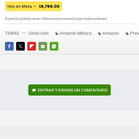
Hoy en Meta —
$
8,769.00
El precio podría variar. Obtenemos comisión por estos enlaces
TEMAS
Selección
Amazon México
Amazon
Pre
FACEBOOK
TWITTER
FLIPBOARD
E-
WHATSAPP
MAIL
ENTRAR Y ENVIAR UN COMENTARIO