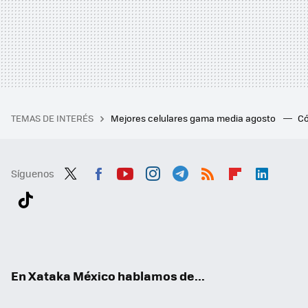
TEMAS DE INTERÉS
Mejores celulares gama media agosto
Có
Síguenos
Twit
Fac
You
Inst
Tele
RSS
Flip
Link
ter
ebo
tub
agr
gra
boa
edI
Tikt
ok
e
am
m
rd
n
ok
En Xataka México hablamos de...