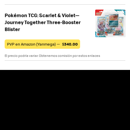
Pokémon TCG: Scarlet & Violet—
Journey Together Three-Booster
Blister
PVP en Amazon (Yanmega) —
$
340.00
El precio podría variar. Obtenemos comisión por estos enlaces