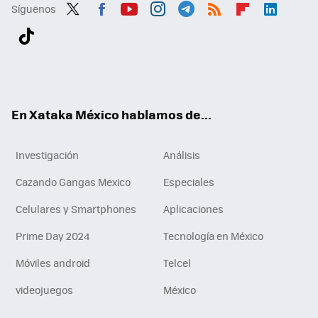
Síguenos
Twit
Fac
You
Inst
Tele
RSS
Flip
Link
ter
ebo
tub
agr
gra
boa
edI
Tikt
ok
e
am
m
rd
n
ok
En Xataka México hablamos de...
Investigación
Análisis
Cazando Gangas Mexico
Especiales
Celulares y Smartphones
Aplicaciones
Prime Day 2024
Tecnología en México
Móviles android
Telcel
videojuegos
México