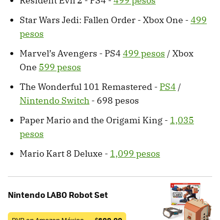
Resident Evil 2 - PS4 -
499 pesos
Star Wars Jedi: Fallen Order - Xbox One -
499
pesos
Marvel’s Avengers - PS4
499 pesos
/ Xbox
One
599 pesos
The Wonderful 101 Remastered -
PS4
/
Nintendo Switch
- 698 pesos
Paper Mario and the Origami King -
1,035
pesos
Mario Kart 8 Deluxe -
1,099 pesos
Nintendo LABO Robot Set
PVP en Amazon México —
$
699.00