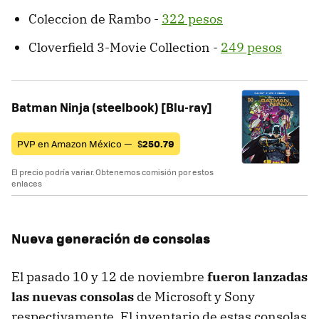
Coleccion de Rambo -
322 pesos
Cloverfield 3-Movie Collection -
249 pesos
Batman Ninja (steelbook) [Blu-ray]
PVP en Amazon México —
$
250.79
El precio podría variar. Obtenemos comisión por estos
enlaces
Nueva generación de consolas
El pasado 10 y 12 de noviembre
fueron lanzadas
las nuevas consolas
de Microsoft y Sony
respectivamente. El inventario de estas consolas