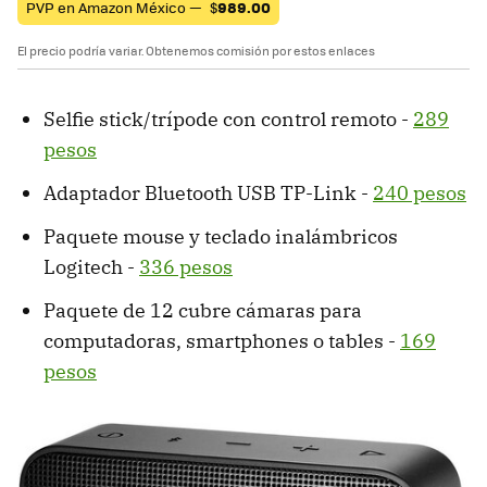
PVP en Amazon México —
$
989.00
El precio podría variar. Obtenemos comisión por estos enlaces
Selfie stick/trípode con control remoto -
289
pesos
Adaptador Bluetooth USB TP-Link -
240 pesos
Paquete mouse y teclado inalámbricos
Logitech -
336 pesos
Paquete de 12 cubre cámaras para
computadoras, smartphones o tables -
169
pesos