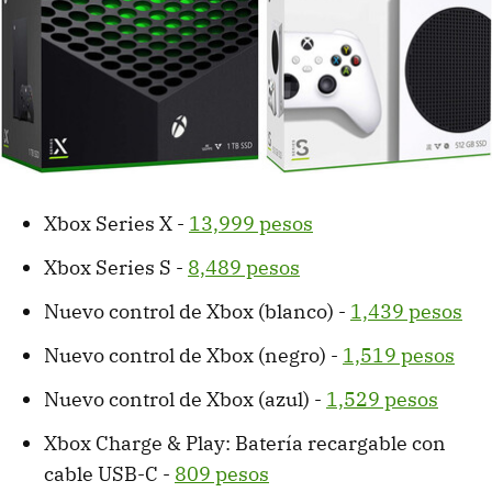
Xbox Series X -
13,999 pesos
Xbox Series S -
8,489 pesos
Nuevo control de Xbox (blanco) -
1,439 pesos
Nuevo control de Xbox (negro) -
1,519 pesos
Nuevo control de Xbox (azul) -
1,529 pesos
Xbox Charge & Play: Batería recargable con
cable USB-C -
809 pesos