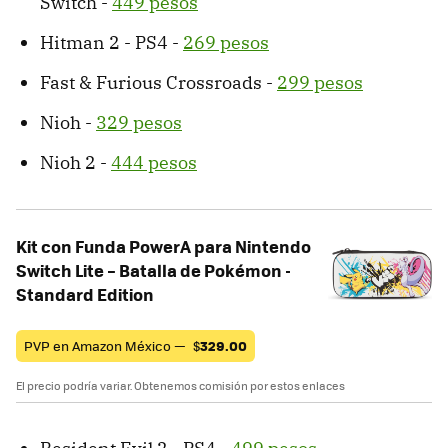
Switch -
449 pesos
Hitman 2 - PS4 -
269 pesos
Fast & Furious Crossroads -
299 pesos
Nioh -
329 pesos
Nioh 2 -
444 pesos
Kit con Funda PowerA para Nintendo
Switch Lite – Batalla de Pokémon -
Standard Edition
PVP en Amazon México —
$
329.00
El precio podría variar. Obtenemos comisión por estos enlaces