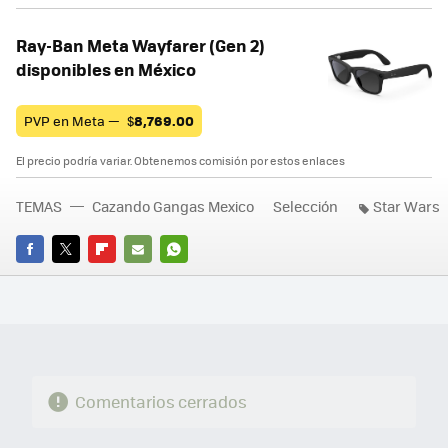
Ray-Ban Meta Wayfarer (Gen 2)
disponibles en México
PVP en Meta —
$
8,769.00
El precio podría variar. Obtenemos comisión por estos enlaces
TEMAS
Cazando Gangas Mexico
Selección
Star Wars
FACEBOOK
TWITTER
FLIPBOARD
E-
WHATSAPP
MAIL
Comentarios cerrados