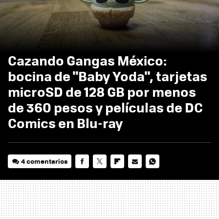
Cazando Gangas México:
bocina de "Baby Yoda", tarjetas
microSD de 128 GB por menos
de 360 pesos y películas de DC
Comics en Blu-ray
4 comentarios
FACEBOOK
TWITTER
FLIPBOARD
E-
WHATSAPP
MAIL