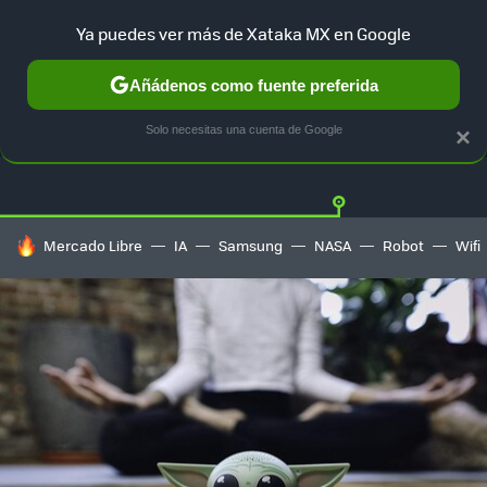
Ya puedes ver más de Xataka MX en Google
Añádenos como fuente preferida
OFERTAS
GUÍA DE COMPRAS
MERCADO LIBRE
AMAZON
Solo necesitas una cuenta de Google
×
HOY SE HABLA DE
Mercado Libre
IA
Samsung
NASA
Robot
Wifi