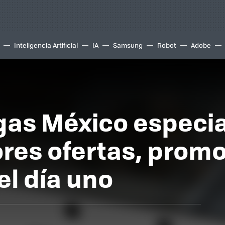
Inteligencia Artificial
IA
Samsung
Robot
Adobe
s México especial
ores ofertas, prom
l día uno