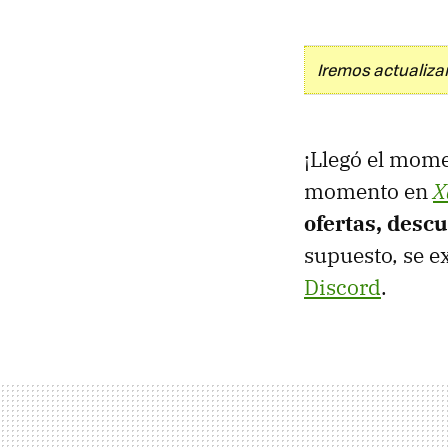
Iremos actualizan
¡Llegó el mome
momento en
X
ofertas, desc
supuesto, se e
Discord
.