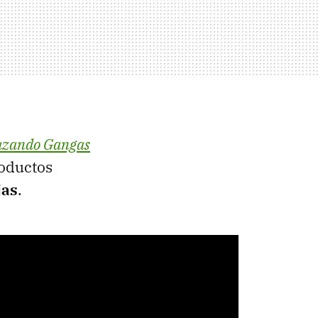
azando Gangas
roductos
jas
.