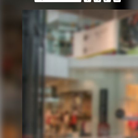
FACEBOOK
TWITTER
FLIPBOARD
E-
MAIL