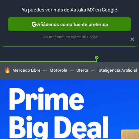
Ya puedes ver más de Xataka MX en Google
Añádenos como fuente preferida
OFERTAS
GUÍA DE COMPRAS
MERCADO LIBRE
AMAZON
Solo necesitas una cuenta de Google
×
HOY SE HABLA DE
Mercado Libre
Motorola
Oferta
Inteligencia Artificial