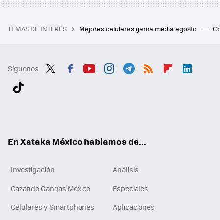
TEMAS DE INTERÉS
Mejores celulares gama media agosto
Có
Síguenos
Twit
Fac
You
Inst
Tele
RSS
Flip
Link
ter
ebo
tub
agr
gra
boa
edI
Tikt
ok
e
am
m
rd
n
ok
En Xataka México hablamos de...
Investigación
Análisis
Cazando Gangas Mexico
Especiales
Celulares y Smartphones
Aplicaciones