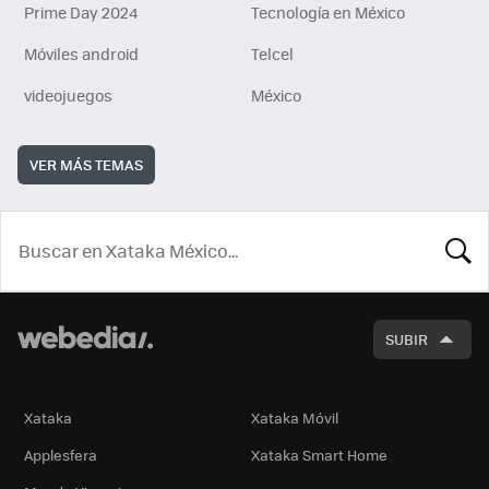
Prime Day 2024
Tecnología en México
Móviles android
Telcel
videojuegos
México
VER MÁS TEMAS
BUSCA
SUBIR
Xataka
Xataka Móvil
Applesfera
Xataka Smart Home