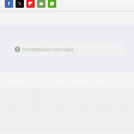
FACEBOOK
TWITTER
FLIPBOARD
E-
WHATSAPP
MAIL
Comentarios cerrados