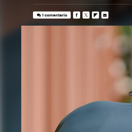
1 comentario
FACEBOOK
TWITTER
FLIPBOARD
E-
MAIL