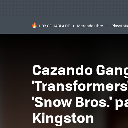
HOY SE HABLA DE
Mercado Libre
Playstat
Cazando Gang
'Transformers
'Snow Bros.' 
Kingston