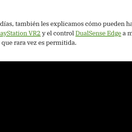
 días, también les explicamos cómo pueden ha
layStation VR2
y el control
DualSense Edge
a m
a que rara vez es permitida.