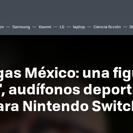
ion
Samsung
Xiaomi
LG
laptop
Ciencia ficción
S
as México: una fig
', audífonos deport
para Nintendo Switc