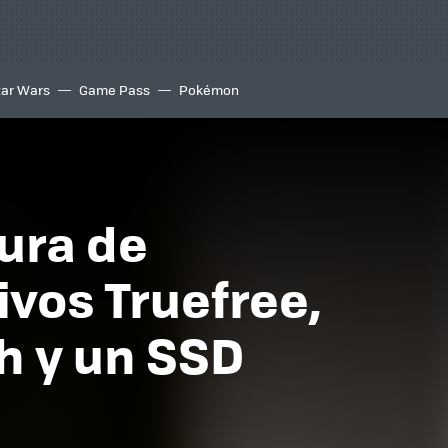
tar Wars
Game Pass
Pokémon
ura de
ivos Truefree,
h y un SSD