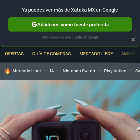
Ya puedes ver más de Xataka MX en Google
MENÚ
NUEVO
Añádenos como fuente preferida
Solo necesitas una cuenta de Google
×
OFERTAS
GUÍA DE COMPRAS
MERCADO LIBRE
AMAZON
HOY SE HABLA DE
Mercado Libre
IA
Nintendo Switch
Playstation
S