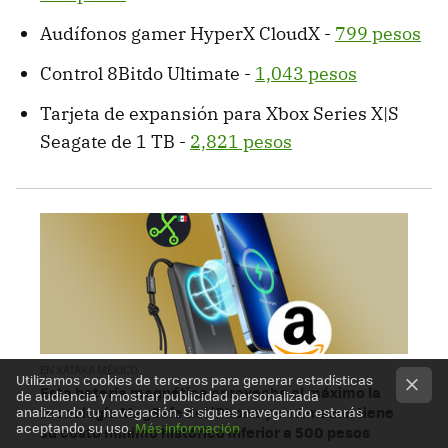
Audífonos gamer HyperX CloudX -
799 pesos
Control 8Bitdo Ultimate -
1,043 pesos
Tarjeta de expansión para Xbox Series X|S
Seagate de 1 TB -
2,821 pesos
EN XATAKA MÉXICO
Utilizamos cookies de terceros para generar estadísticas
Esta batería magnética aprovecha al máximo la
de audiencia y mostrar publicidad personalizada
tecnología MagSafe del iPhone y en Amazon tiene
analizando tu navegación. Si sigues navegando estarás
aceptando su uso.
Más información
su costo mínimo histórico inferior a 500 pesos