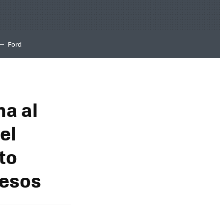
Ford
ha al
el
to
pesos