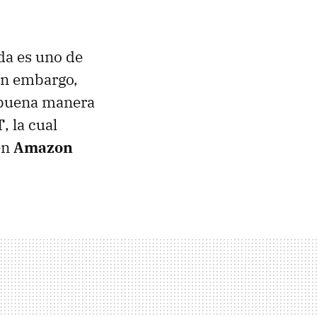
a es uno de
in embargo,
e buena manera
T
, la cual
en
Amazon