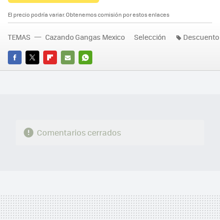
El precio podría variar. Obtenemos comisión por estos enlaces
TEMAS
Cazando Gangas Mexico
Selección
Descuento
FACEBOOK
TWITTER
FLIPBOARD
E-
WHATSAPP
MAIL
Comentarios cerrados