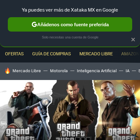
Ya puedes ver más de Xataka MX en Google
MENÚ
NUEVO
Añádenos como fuente preferida
Solo necesitas una cuenta de Google
×
OFERTAS
GUÍA DE COMPRAS
MERCADO LIBRE
AMAZON
HOY SE HABLA DE
Mercado Libre
Motorola
Inteligencia Artificial
IA