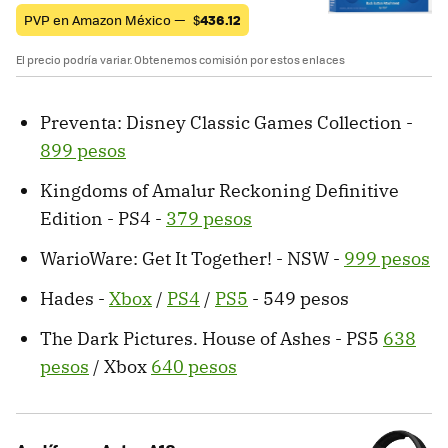
PVP en Amazon México —
$
436.12
El precio podría variar. Obtenemos comisión por estos enlaces
Preventa: Disney Classic Games Collection -
899 pesos
Kingdoms of Amalur Reckoning Definitive
Edition - PS4 -
379 pesos
WarioWare: Get It Together! - NSW -
999 pesos
Hades -
Xbox
/
PS4
/
PS5
- 549 pesos
The Dark Pictures. House of Ashes - PS5
638
pesos
/ Xbox
640 pesos