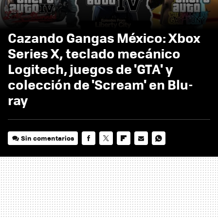
Cazando Gangas México: Xbox
Series X, teclado mecánico
Logitech, juegos de 'GTA' y
colección de 'Scream' en Blu-
ray
Sin comentarios
FACEBOOK
TWITTER
FLIPBOARD
E-
WHATSAPP
MAIL