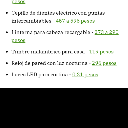
pesos
Cepillo de dientes eléctrico con puntas
intercambiables -
457 a 596 pesos
Linterna para cabeza recargable -
273 a 290
pesos
Timbre inalámbrico para casa -
119 pesos
Reloj de pared con luz nocturna -
296 pesos
Luces LED para cortina -
0.21 pesos