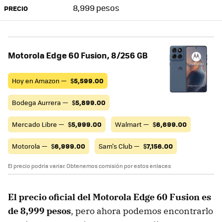
8,999 pesos
PRECIO
Motorola Edge 60 Fusion, 8/256 GB
Hoy en Amazon —
$
5,599.00
Bodega Aurrera —
$
5,899.00
Mercado Libre —
$
5,999.00
Walmart —
$
6,699.00
Motorola —
$
6,999.00
Sam's Club —
$
7,156.00
El precio podría variar. Obtenemos comisión por estos enlaces
El precio oficial del
Motorola Edge
60 Fusion es
de 8,999 pesos
, pero ahora podemos encontrarlo