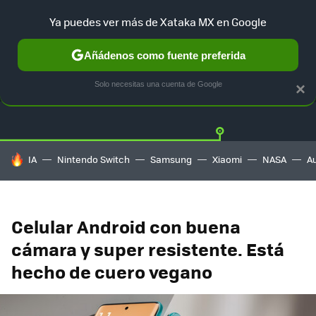
Ya puedes ver más de Xataka MX en Google
Añádenos como fuente preferida
OFERTAS
GUÍA DE COMPRAS
MERCADO LIBRE
AMAZON
Solo necesitas una cuenta de Google
×
HOY SE HABLA DE
IA
Nintendo Switch
Samsung
Xiaomi
NASA
A
Celular Android con buena
cámara y super resistente. Está
hecho de cuero vegano