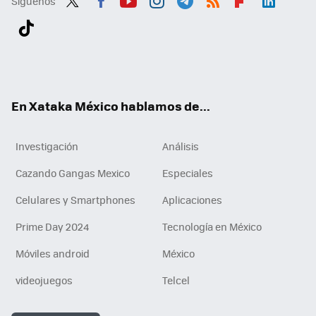
Síguenos
Twit
Fac
You
Inst
Tele
RSS
Flip
Link
ter
ebo
tub
agr
gra
boa
edI
Tikt
ok
e
am
m
rd
n
ok
En Xataka México hablamos de...
Investigación
Análisis
Cazando Gangas Mexico
Especiales
Celulares y Smartphones
Aplicaciones
Prime Day 2024
Tecnología en México
Móviles android
México
videojuegos
Telcel