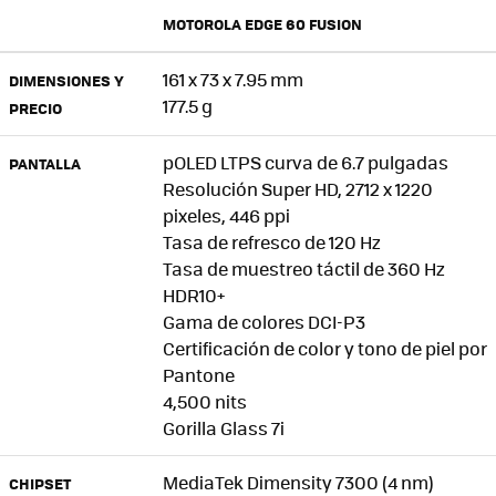
MOTOROLA EDGE 60 FUSION
161 x 73 x 7.95 mm
DIMENSIONES Y
177.5 g
PRECIO
pOLED LTPS curva de 6.7 pulgadas
PANTALLA
Resolución Super HD, 2712 x 1220
pixeles, 446 ppi
Tasa de refresco de 120 Hz
Tasa de muestreo táctil de 360 Hz
HDR10+
Gama de colores DCI-P3
Certificación de color y tono de piel por
Pantone
4,500 nits
Gorilla Glass 7i
MediaTek Dimensity 7300 (4 nm)
CHIPSET