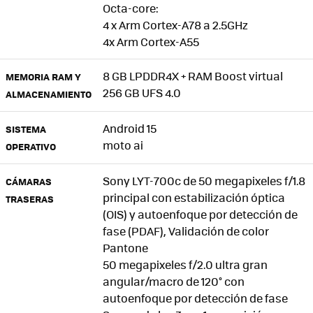
Octa-core:
4 x Arm Cortex-A78 a 2.5GHz
4x Arm Cortex-A55
8 GB LPDDR4X + RAM Boost virtual
MEMORIA RAM Y
256 GB UFS 4.0
ALMACENAMIENTO
Android 15
SISTEMA
moto ai
OPERATIVO
Sony LYT-700c de 50 megapixeles f/1.8
CÁMARAS
principal con estabilización óptica
TRASERAS
(OIS) y autoenfoque por detección de
fase (PDAF), Validación de color
Pantone
50 megapixeles f/2.0 ultra gran
angular/macro de 120° con
autoenfoque por detección de fase