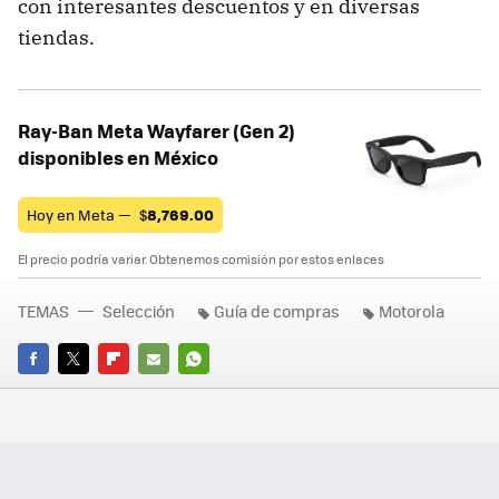
con interesantes descuentos y en diversas
tiendas.
Ray-Ban Meta Wayfarer (Gen 2)
disponibles en México
Hoy en Meta —
$
8,769.00
El precio podría variar. Obtenemos comisión por estos enlaces
TEMAS
Selección
Guía de compras
Motorola
FACEBOOK
TWITTER
FLIPBOARD
E-
WHATSAPP
MAIL