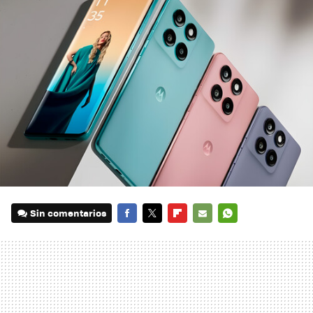
Sin comentarios
FACEBOOK
TWITTER
FLIPBOARD
E-
WHATSAPP
MAIL