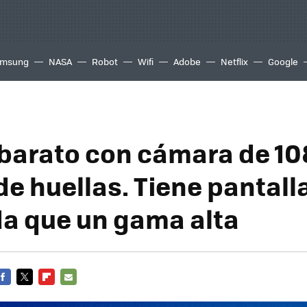
msung
NASA
Robot
Wifi
Adobe
Netflix
Google
 barato con cámara de 1
e huellas. Tiene pantalla
da que un gama alta
FACEBOOK
TWITTER
FLIPBOARD
E-