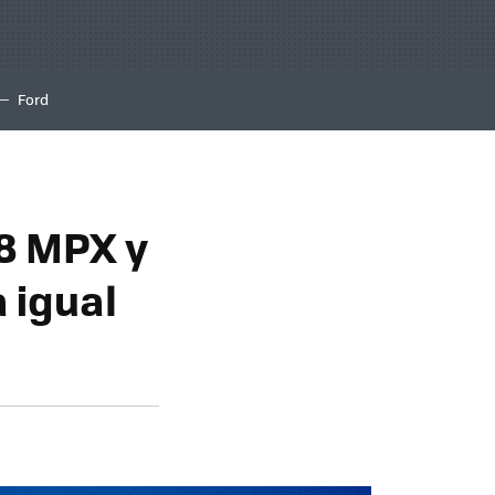
Ford
08 MPX y
 igual