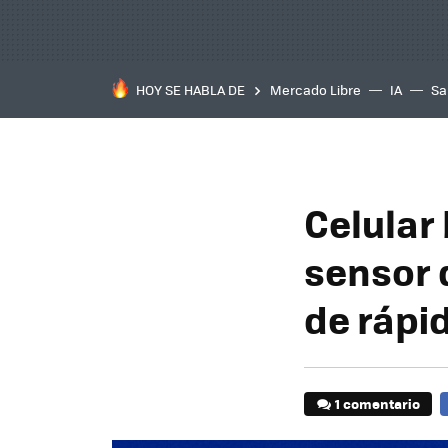
HOY SE HABLA DE
Mercado Libre
IA
Sa
Celular
sensor d
de rápi
1 comentario