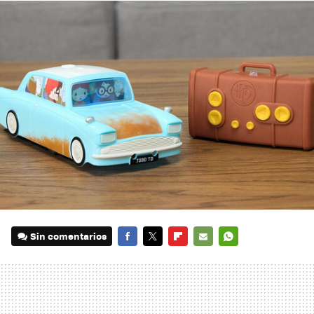
Sin comentarios
FACEBOOK
TWITTER
FLIPBOARD
E-
WHATSAPP
MAIL