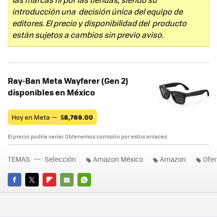
introducción una decisión única del equipo de
editores. El precio y disponibilidad del producto
están sujetos a cambios sin previo aviso.
Ray-Ban Meta Wayfarer (Gen 2)
disponibles en México
Hoy en Meta —
$
8,769.00
El precio podría variar. Obtenemos comisión por estos enlaces
TEMAS
Selección
Amazon México
Amazon
Ofer
FACEBOOK
TWITTER
FLIPBOARD
E-
WHATSAPP
MAIL