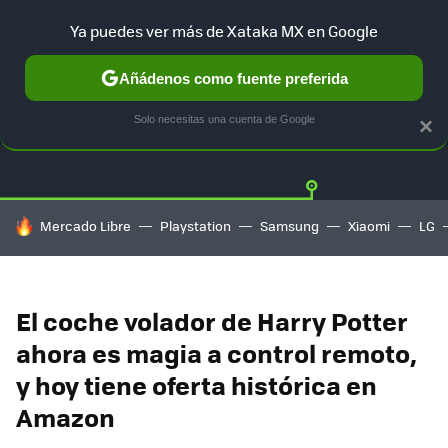
Ya puedes ver más de Xataka MX en Google
Añádenos como fuente preferida
OFERTAS
GUÍA DE COMPRAS
MERCADO LIBRE
AMAZON
Solo necesitas una cuenta de Google
×
HOY SE HABLA DE
Mercado Libre
Playstation
Samsung
Xiaomi
LG
El coche volador de Harry Potter
ahora es magia a control remoto,
y hoy tiene oferta histórica en
Amazon