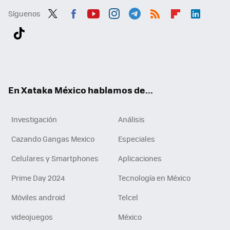
Síguenos
Twit
Fac
You
Inst
Tele
RSS
Flip
Link
ter
ebo
tub
agr
gra
boa
edI
Tikt
ok
e
am
m
rd
n
ok
En Xataka México hablamos de...
Investigación
Análisis
Cazando Gangas Mexico
Especiales
Celulares y Smartphones
Aplicaciones
Prime Day 2024
Tecnología en México
Móviles android
Telcel
videojuegos
México