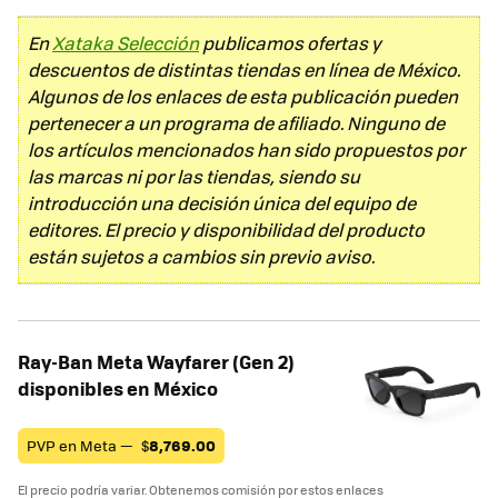
En
Xataka Selección
publicamos ofertas y
descuentos de distintas tiendas en línea de México.
Algunos de los enlaces de esta publicación pueden
pertenecer a un programa de afiliado. Ninguno de
los artículos mencionados han sido propuestos por
las marcas ni por las tiendas, siendo su
introducción una decisión única del equipo de
editores. El precio y disponibilidad del producto
están sujetos a cambios sin previo aviso.
Ray-Ban Meta Wayfarer (Gen 2)
disponibles en México
PVP en Meta —
$
8,769.00
El precio podría variar. Obtenemos comisión por estos enlaces