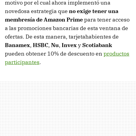
motivo por el cual ahora implementó una
novedosa estrategia que
no exige tener una
membresía de Amazon Prime
para tener acceso
a las promociones bancarias de esta ventana de
ofertas. De esta manera, tarjetahabientes de
Banamex
,
HSBC
,
Nu
,
Invex
y
Scotiabank
pueden obtener 10% de descuento en
productos
participantes
.