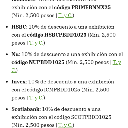
exhibición con el
código PRIMEBNMX25
(Mín. 2,500 pesos |
T. y C.
)
HSBC
: 10% de descuento a una exhibición
con el
código HSBCPBDD1025
(Mín. 2,500
pesos |
T. y C.
)
Nu
: 10% de descuento a una exhibición con el
código NUPBDD1025
(Mín. 2,500 pesos |
T. y
C.
)
Invex
: 10% de descuento a una exhibición
con el código ICMPBDD1025 (Mín. 2,500
pesos |
T. y C.
)
Scotiabank
: 10% de descuento a una
exhibición con el código SCOTPBDD1025
(Mín. 2,500 pesos |
T. y C.
)