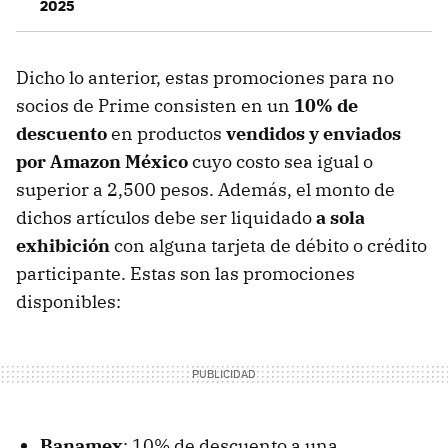
2025
Dicho lo anterior, estas promociones para no
socios de Prime consisten en un
10% de
descuento
en productos
vendidos y enviados
por Amazon México
cuyo costo sea igual o
superior a 2,500 pesos. Además, el monto de
dichos artículos debe ser liquidado
a sola
exhibición
con alguna tarjeta de débito o crédito
participante. Estas son las promociones
disponibles:
Banamex
: 10% de descuento a una