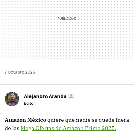
7 Octubre 2025
Alejandro Aranda
Editor
Amazon México
quiere que nadie se quede fuera
de las
Mega Ofertas de Amazon Prime 2025
,