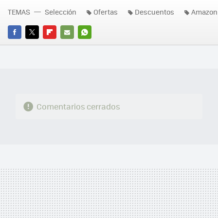
TEMAS
Selección
Ofertas
Descuentos
Amazon
FACEBOOK
TWITTER
FLIPBOARD
E-
WHATSAPP
MAIL
Comentarios cerrados