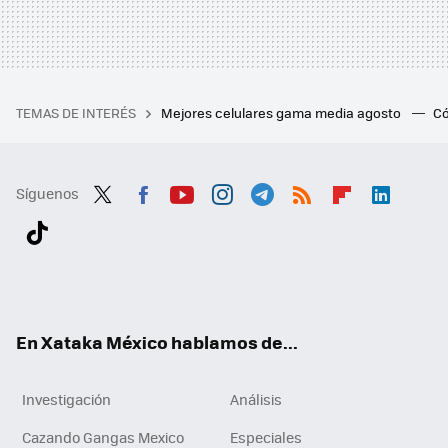
TEMAS DE INTERÉS
Mejores celulares gama media agosto
Có
Síguenos
Twit
Fac
You
Inst
Tele
RSS
Flip
Link
ter
ebo
tub
agr
gra
boa
edI
Tikt
ok
e
am
m
rd
n
ok
En Xataka México hablamos de...
Investigación
Análisis
Cazando Gangas Mexico
Especiales