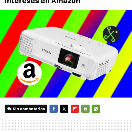
intereses en Amazon
Sin comentarios
FACEBOOK
TWITTER
FLIPBOARD
E-
WHATSAPP
MAIL