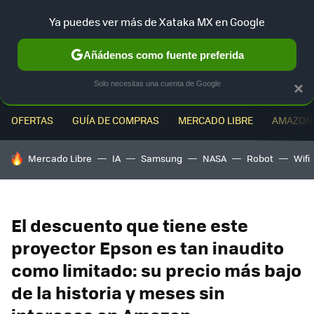
Ya puedes ver más de Xataka MX en Google
MENÚ
NUEVO
Añádenos como fuente preferida
Solo necesitas una cuenta de Google
×
OFERTAS
GUÍA DE COMPRAS
MERCADO LIBRE
AMAZON
HOY SE HABLA DE
Mercado Libre
IA
Samsung
NASA
Robot
Wifi
El descuento que tiene este
proyector Epson es tan inaudito
como limitado: su precio más bajo
de la historia y meses sin