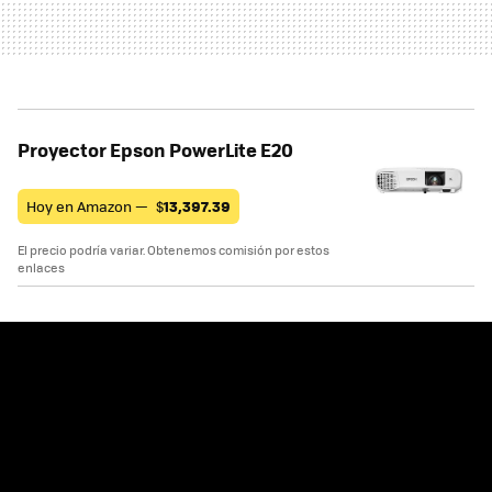
Proyector Epson PowerLite E20
Hoy en Amazon —
$
13,397.39
El precio podría variar. Obtenemos comisión por estos
enlaces