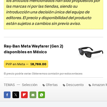
los artículos mencionados han sido propuestos por
las marcas ni por las tiendas, siendo su
introducción una decisión única del equipo de
editores. El precio y disponibilidad del producto
están sujetos a cambios sin previo aviso.
Ray-Ban Meta Wayfarer (Gen 2)
disponibles en México
PVP en Meta —
$
8,769.00
El precio podría variar. Obtenemos comisión por estos enlaces
TEMAS
Selección
Ofertas
Descuento
Amazon 
FACEBOOK
TWITTER
FLIPBOARD
E-
WHATSAPP