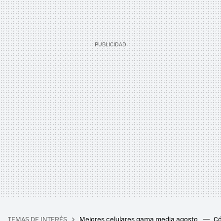
TEMAS DE INTERÉS
Mejores celulares gama media agosto
Có