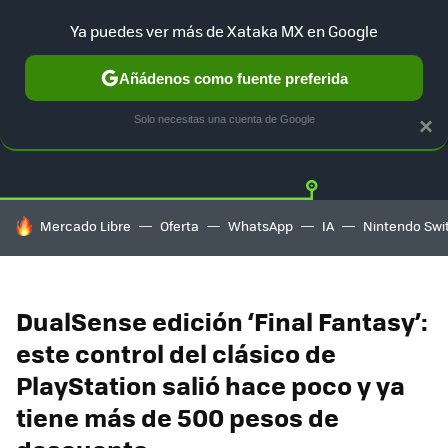
Ya puedes ver más de Xataka MX en Google
Añádenos como fuente preferida
OFERTAS
GUÍA DE COMPRAS
MERCADO LIBRE
AMAZON
Solo necesitas una cuenta de Google
×
HOY SE HABLA DE
Mercado Libre
Oferta
WhatsApp
IA
Nintendo Swi
DualSense edición ‘Final Fantasy’:
este control del clásico de
PlayStation salió hace poco y ya
tiene más de 500 pesos de