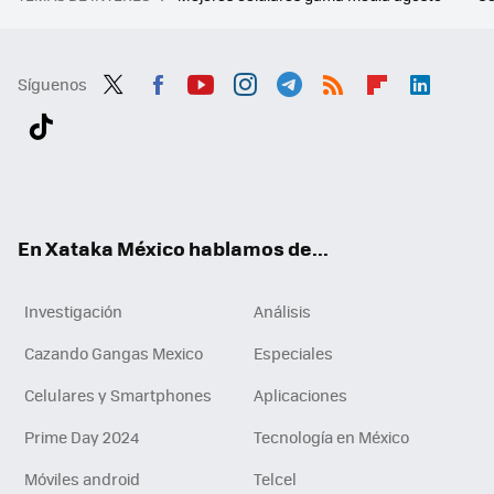
Síguenos
Twit
Fac
You
Inst
Tele
RSS
Flip
Link
ter
ebo
tub
agr
gra
boa
edI
Tikt
ok
e
am
m
rd
n
ok
En Xataka México hablamos de...
Investigación
Análisis
Cazando Gangas Mexico
Especiales
Celulares y Smartphones
Aplicaciones
Prime Day 2024
Tecnología en México
Móviles android
Telcel