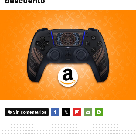
descuento
Sin comentarios
FACEBOOK
TWITTER
FLIPBOARD
E-
WHATSAPP
MAIL