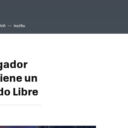
Wifi
Netflix
ugador
iene un
do Libre