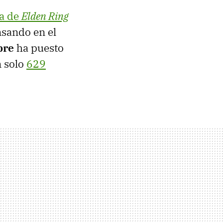
ta de
Elden Ring
nsando en el
bre
ha puesto
n solo
629