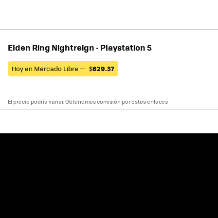
Elden Ring Nightreign - Playstation 5
Hoy en Mercado Libre —
$
629.37
El precio podría variar. Obtenemos comisión por estos enlaces