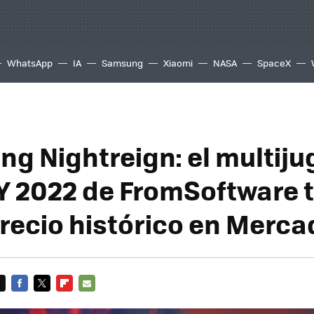
WhatsApp
IA
Samsung
Xiaomi
NASA
SpaceX
ing Nightreign: el multij
Y 2022 de FromSoftware t
precio histórico en Merca
FACEBOOK
TWITTER
FLIPBOARD
E-