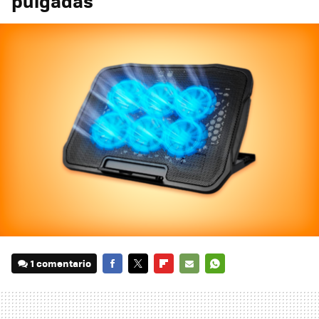
pulgadas
1 comentario
FACEBOOK
TWITTER
FLIPBOARD
E-
WHATSAPP
MAIL