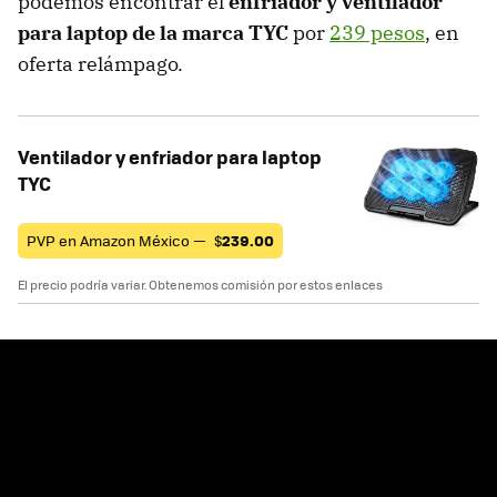
podemos encontrar el
enfriador y ventilador
para laptop de la marca TYC
por
239 pesos
, en
oferta relámpago.
Ventilador y enfriador para laptop
TYC
PVP en Amazon México —
$
239.00
El precio podría variar. Obtenemos comisión por estos enlaces