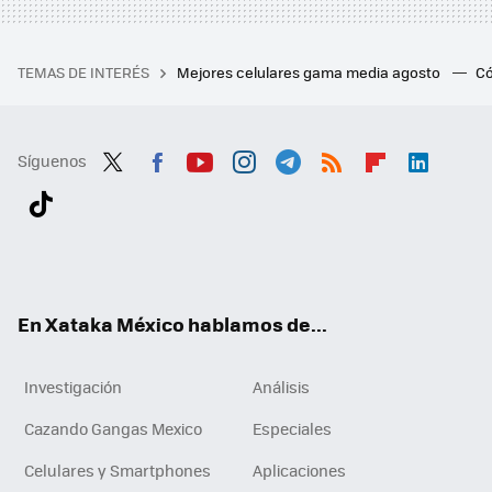
TEMAS DE INTERÉS
Mejores celulares gama media agosto
Có
Síguenos
Twit
Fac
You
Inst
Tele
RSS
Flip
Link
ter
ebo
tub
agr
gra
boa
edI
Tikt
ok
e
am
m
rd
n
ok
En Xataka México hablamos de...
Investigación
Análisis
Cazando Gangas Mexico
Especiales
Celulares y Smartphones
Aplicaciones