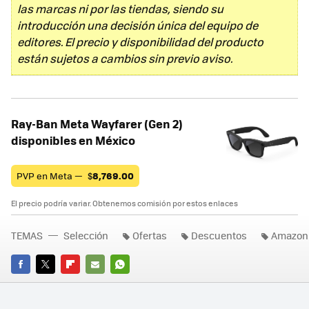
las marcas ni por las tiendas, siendo su
introducción una decisión única del equipo de
editores. El precio y disponibilidad del producto
están sujetos a cambios sin previo aviso.
Ray-Ban Meta Wayfarer (Gen 2)
disponibles en México
PVP en Meta —
$
8,769.00
El precio podría variar. Obtenemos comisión por estos enlaces
TEMAS
Selección
Ofertas
Descuentos
Amazon
FACEBOOK
TWITTER
FLIPBOARD
E-
WHATSAPP
MAIL