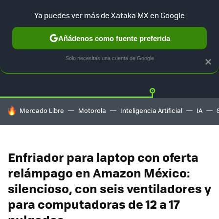
Ya puedes ver más de Xataka MX en Google
Añádenos como fuente preferida
OFERTAS
GUÍA DE COMPRAS
MERCADO LIBRE
AMAZON
Solo necesitas una cuenta de Google
×
HOY SE HABLA DE
Mercado Libre
Motorola
Inteligencia Artificial
IA
Enfriador para laptop con oferta
relámpago en Amazon México:
silencioso, con seis ventiladores y
para computadoras de 12 a 17