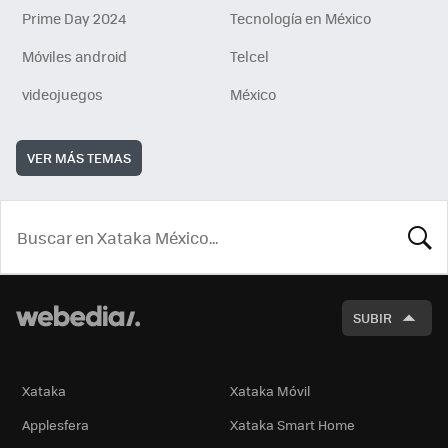
Prime Day 2024
Tecnología en México
Móviles android
Telcel
videojuegos
México
VER MÁS TEMAS
BUSCA
SUBIR
Xataka
Xataka Móvil
Applesfera
Xataka Smart Home