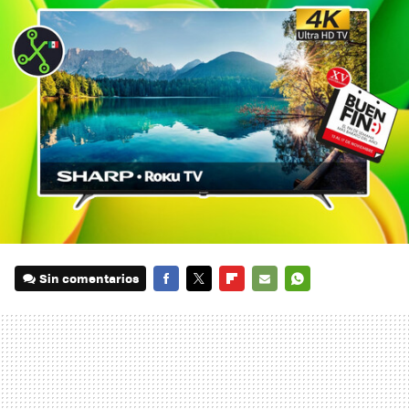
Sin comentarios
FACEBOOK
TWITTER
FLIPBOARD
E-
WHATSAPP
MAIL