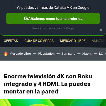
Ya puedes ver más de Xataka MX en Google
MENÚ
NUEVO
Añádenos como fuente preferida
Solo necesitas una cuenta de Google
×
OFERTAS
GUÍA DE COMPRAS
MERCADO LIBRE
AMAZON
HOY SE HABLA DE
Mercado Libre
Playstation
Samsung
Xiaomi
LG
Enorme televisión 4K con Roku
integrado y 4 HDMI. La puedes
montar en la pared