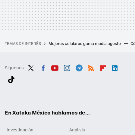
TEMAS DE INTERÉS
Mejores celulares gama media agosto
Có
Síguenos
Twit
Fac
You
Inst
Tele
RSS
Flip
Link
ter
ebo
tub
agr
gra
boa
edI
Tikt
ok
e
am
m
rd
n
ok
En Xataka México hablamos de...
Investigación
Análisis