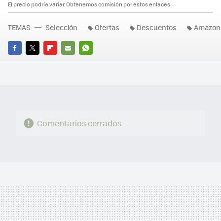
El precio podría variar. Obtenemos comisión por estos enlaces
TEMAS
Selección
Ofertas
Descuentos
Amazon
FACEBOOK
TWITTER
FLIPBOARD
E-
WHATSAPP
MAIL
Comentarios cerrados