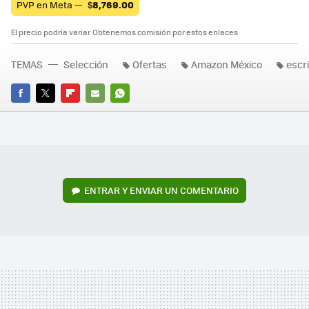
PVP en Meta —
$
8,769.00
El precio podría variar. Obtenemos comisión por estos enlaces
TEMAS
Selección
Ofertas
Amazon México
escri
FACEBOOK
TWITTER
FLIPBOARD
E-
WHATSAPP
MAIL
ENTRAR Y ENVIAR UN COMENTARIO