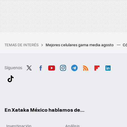
TEMAS DE INTERÉS
Mejores celulares gama media agosto
Có
Síguenos
Twit
Fac
You
Inst
Tele
RSS
Flip
Link
ter
ebo
tub
agr
gra
boa
edI
Tikt
ok
e
am
m
rd
n
ok
En Xataka México hablamos de...
Investigación
Análisis