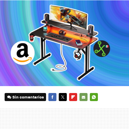
Sin comentarios
FACEBOOK
TWITTER
FLIPBOARD
E-
WHATSAPP
MAIL