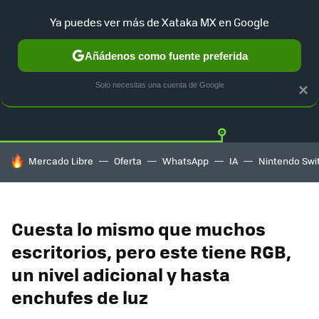
Ya puedes ver más de Xataka MX en Google
Añádenos como fuente preferida
OFERTAS
GUÍA DE COMPRAS
MERCADO LIBRE
AMAZON
Solo necesitas una cuenta de Google
×
HOY SE HABLA DE
Mercado Libre
Oferta
WhatsApp
IA
Nintendo Swi
Cuesta lo mismo que muchos
escritorios, pero este tiene RGB,
un nivel adicional y hasta
enchufes de luz