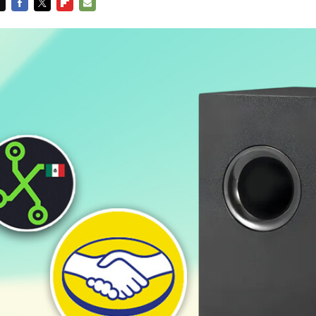
FACEBOOK
TWITTER
FLIPBOARD
E-
MAIL