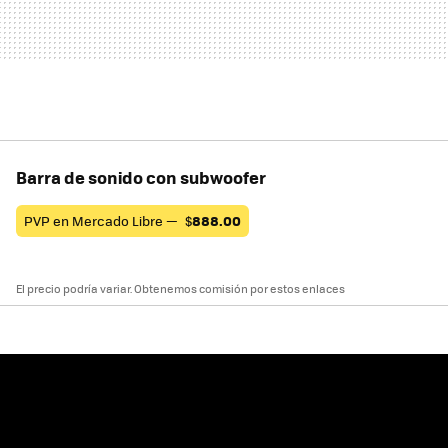
Barra de sonido con subwoofer
PVP en Mercado Libre —
$
888.00
El precio podría variar. Obtenemos comisión por estos enlaces