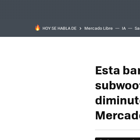
HOY SE HABLA DE
Mercado Libre
IA
Sa
Esta ba
subwoof
diminut
Mercado