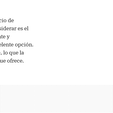
cio de
iderar es el
te y
elente opción.
e
, lo que la
ue ofrece.