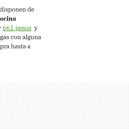
 disponen de
ocina
r
661 pesos
y
agas con alguna
mpra hasta a