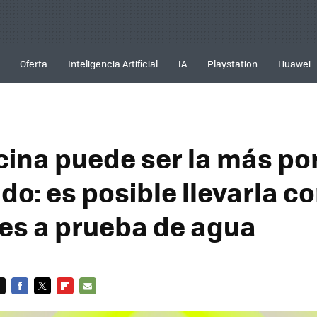
Oferta
Inteligencia Artificial
IA
Playstation
Huawei
cina puede ser la más por
o: es posible llevarla c
 es a prueba de agua
FACEBOOK
TWITTER
FLIPBOARD
E-