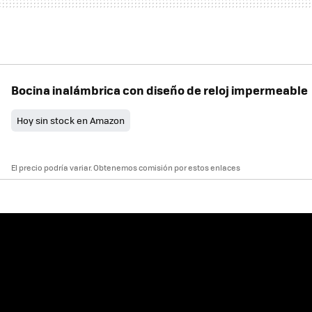
Bocina inalámbrica con diseño de reloj impermeable
Hoy sin stock en Amazon
El precio podría variar. Obtenemos comisión por estos enlaces