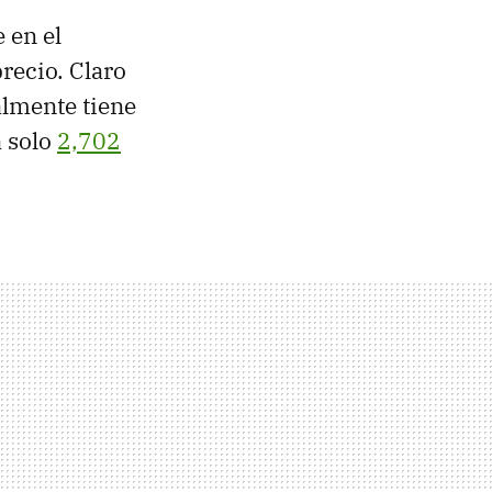
 en el
recio. Claro
lmente tiene
a solo
2,702