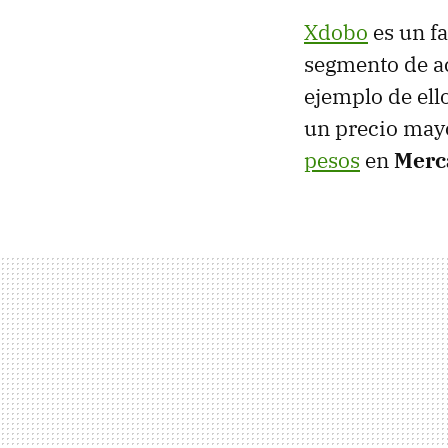
Xdobo
es un fa
segmento de ac
ejemplo de ello
un precio mayo
pesos
en
Merc