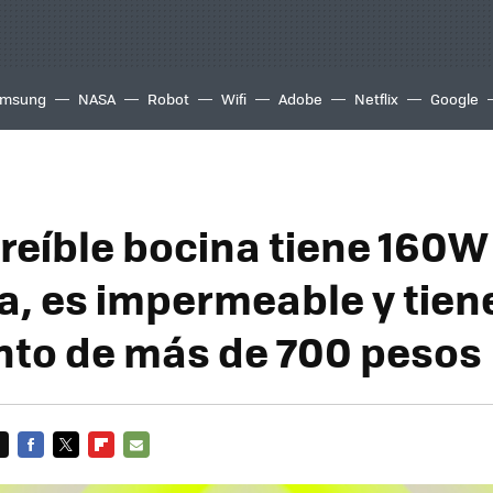
msung
NASA
Robot
Wifi
Adobe
Netflix
Google
creíble bocina tiene 160W
a, es impermeable y tien
to de más de 700 pesos
FACEBOOK
TWITTER
FLIPBOARD
E-