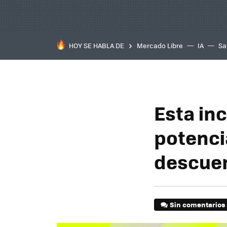
HOY SE HABLA DE
Mercado Libre
IA
Sa
Esta in
potenci
descuen
Sin comentarios