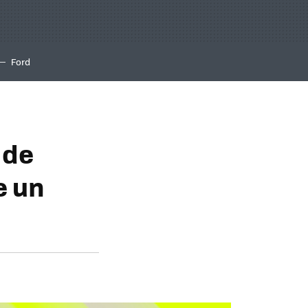
Ford
 de
e un