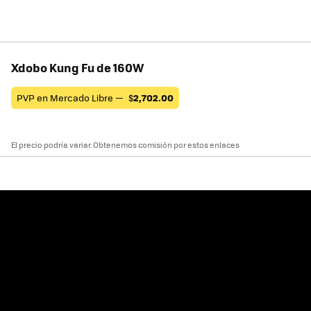
Xdobo Kung Fu de 160W
PVP en Mercado Libre —
$
2,702.00
El precio podría variar. Obtenemos comisión por estos enlaces