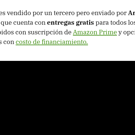
es vendido por un tercero pero enviado por
A
o que cuenta con
entregas gratis
para todos lo
pidos con suscripción de
Amazon Prime
y opc
s con
costo de financiamiento.