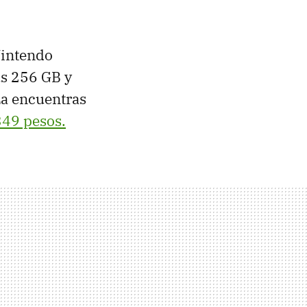
Nintendo
us 256 GB y
La encuentras
349 pesos.