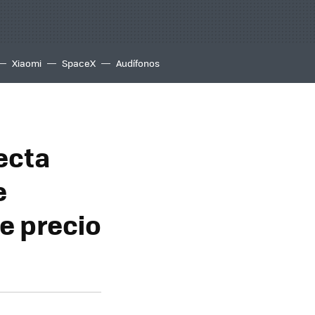
Xiaomi
SpaceX
Audífonos
ecta
e
e precio