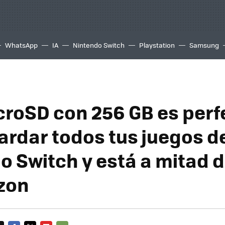
WhatsApp
IA
Nintendo Switch
Playstation
Samsung
croSD con 256 GB es perf
ardar todos tus juegos d
o Switch y está a mitad d
zon