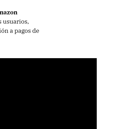
mazon
s usuarios,
ión a pagos de