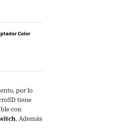
ptador Color
nto, por lo
croSD tiene
ible con
witch
. Además