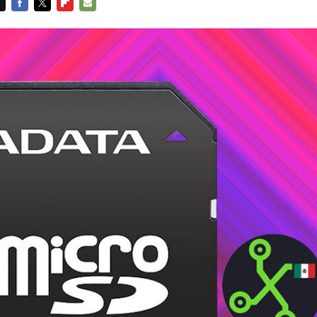
FACEBOOK
TWITTER
FLIPBOARD
E-
MAIL