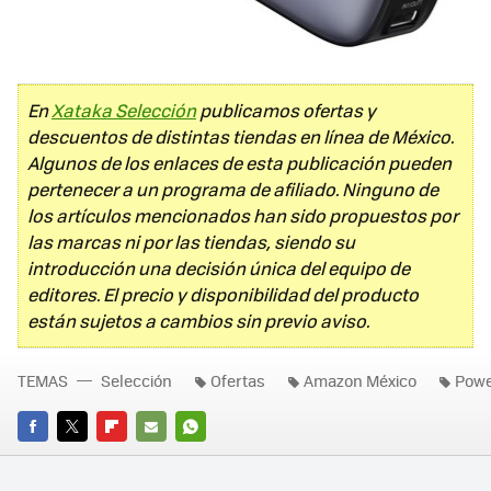
En
Xataka Selección
publicamos ofertas y
descuentos de distintas tiendas en línea de México.
Algunos de los enlaces de esta publicación pueden
pertenecer a un programa de afiliado. Ninguno de
los artículos mencionados han sido propuestos por
las marcas ni por las tiendas, siendo su
introducción una decisión única del equipo de
editores. El precio y disponibilidad del producto
están sujetos a cambios sin previo aviso.
TEMAS
Selección
Ofertas
Amazon México
Powe
FACEBOOK
TWITTER
FLIPBOARD
E-
WHATSAPP
MAIL