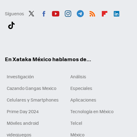
Síguenos
Twit
Fac
You
Inst
Tele
RSS
Flip
Link
ter
ebo
tub
agr
gra
boa
edI
Tikt
ok
e
am
m
rd
n
ok
En Xataka México hablamos de...
Investigación
Análisis
Cazando Gangas Mexico
Especiales
Celulares y Smartphones
Aplicaciones
Prime Day 2024
Tecnología en México
Móviles android
Telcel
videojuegos
México