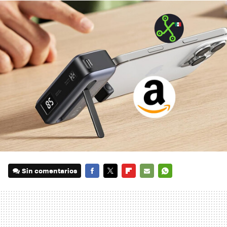
Sin comentarios
FACEBOOK
TWITTER
FLIPBOARD
E-
WHATSAPP
MAIL