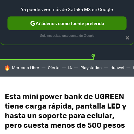
Ya puedes ver más de Xataka MX en Google
Añádenos como fuente preferida
OFERTAS
GUÍA DE COMPRAS
MERCADO LIBRE
AMAZON
Solo necesitas una cuenta de Google
×
HOY SE HABLA DE
Mercado Libre
Oferta
IA
Playstation
Huawei
Esta mini power bank de UGREEN
tiene carga rápida, pantalla LED y
hasta un soporte para celular,
pero cuesta menos de 500 pesos