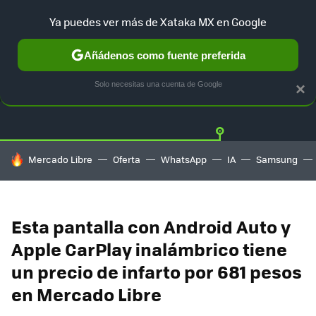
Ya puedes ver más de Xataka MX en Google
Añádenos como fuente preferida
OFERTAS
GUÍA DE COMPRAS
MERCADO LIBRE
AMAZON
Solo necesitas una cuenta de Google
×
HOY SE HABLA DE
Mercado Libre
Oferta
WhatsApp
IA
Samsung
Esta pantalla con Android Auto y
Apple CarPlay inalámbrico tiene
un precio de infarto por 681 pesos
en Mercado Libre