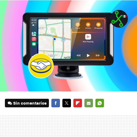
Sin comentarios
FACEBOOK
TWITTER
FLIPBOARD
E-
WHATSAPP
MAIL