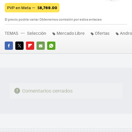
PVP en Meta —
$
8,769.00
El precio podría variar. Obtenemos comisión por estos enlaces
TEMAS
Selección
Mercado Libre
Ofertas
Andro
FACEBOOK
TWITTER
FLIPBOARD
E-
WHATSAPP
MAIL
Comentarios cerrados