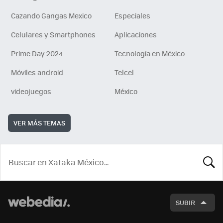
Cazando Gangas Mexico
Especiales
Celulares y Smartphones
Aplicaciones
Prime Day 2024
Tecnología en México
Móviles android
Telcel
videojuegos
México
VER MÁS TEMAS
BUSCA
SUBIR