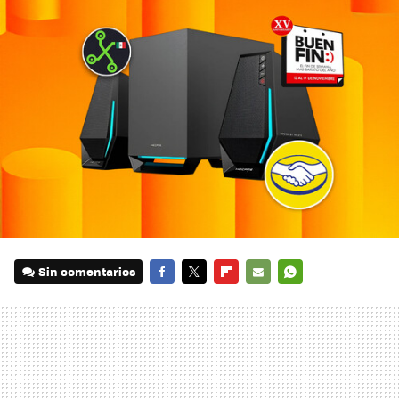
Sin comentarios
FACEBOOK
TWITTER
FLIPBOARD
E-
WHATSAPP
MAIL