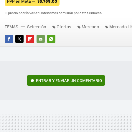
PVP en Meta —
$
8,769.00
El precio podría variar. Obtenemos comisión por estos enlaces
TEMAS
Selección
Ofertas
Mercado
Mercado Li
FACEBOOK
TWITTER
FLIPBOARD
E-
WHATSAPP
MAIL
ENTRAR Y ENVIAR UN COMENTARIO