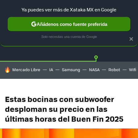
Ya puedes ver más de Xataka MX en Google
Añádenos como fuente preferida
OFERTAS
GUÍA DE COMPRAS
MERCADO LIBRE
AMAZON
Solo necesitas una cuenta de Google
×
HOY SE HABLA DE
Mercado Libre
IA
Samsung
NASA
Robot
Wifi
Estas bocinas con subwoofer
desploman su precio en las
últimas horas del Buen Fin 2025