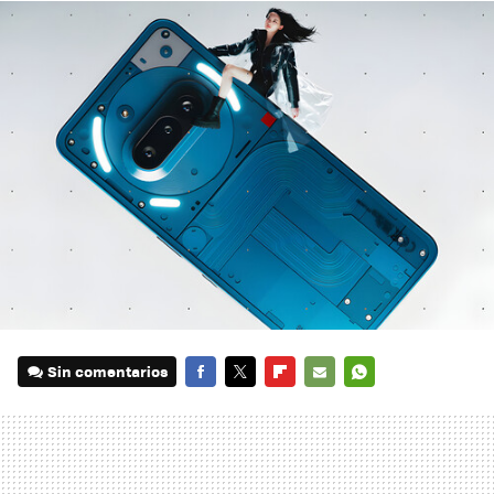
Sin comentarios
FACEBOOK
TWITTER
FLIPBOARD
E-
WHATSAPP
MAIL