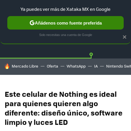
Ya puedes ver más de Xataka MX en Google
Añádenos como fuente preferida
OFERTAS
GUÍA DE COMPRAS
MERCADO LIBRE
AMAZON
Solo necesitas una cuenta de Google
×
HOY SE HABLA DE
Mercado Libre
Oferta
WhatsApp
IA
Nintendo Swi
Este celular de Nothing es ideal
para quienes quieren algo
diferente: diseño único, software
limpio y luces LED