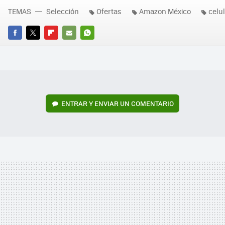
TEMAS
Selección
Ofertas
Amazon México
celu
FACEBOOK
TWITTER
FLIPBOARD
E-
WHATSAPP
MAIL
ENTRAR Y ENVIAR UN COMENTARIO