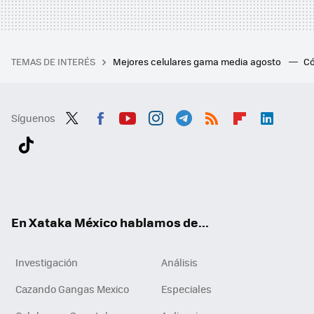
TEMAS DE INTERÉS
Mejores celulares gama media agosto
Có
Síguenos
Twit
Fac
You
Inst
Tele
RSS
Flip
Link
ter
ebo
tub
agr
gra
boa
edI
Tikt
ok
e
am
m
rd
n
ok
En Xataka México hablamos de...
Investigación
Análisis
Cazando Gangas Mexico
Especiales