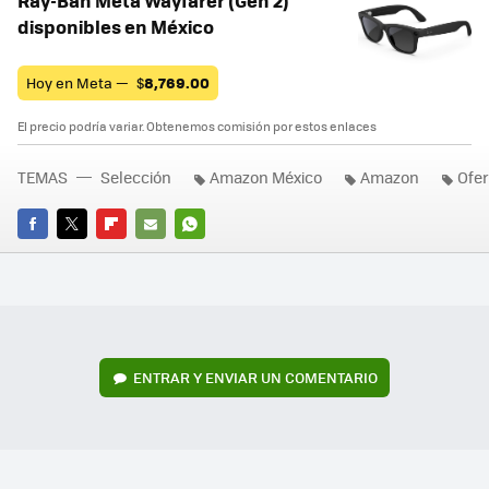
Ray-Ban Meta Wayfarer (Gen 2)
disponibles en México
Hoy en Meta —
$
8,769.00
El precio podría variar. Obtenemos comisión por estos enlaces
TEMAS
Selección
Amazon México
Amazon
Ofer
FACEBOOK
TWITTER
FLIPBOARD
E-
WHATSAPP
MAIL
ENTRAR Y ENVIAR UN COMENTARIO