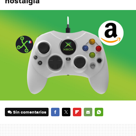
nostalgia
Sin comentarios
FACEBOOK
TWITTER
FLIPBOARD
E-
WHATSAPP
MAIL