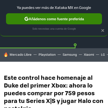
Ya puedes ver más de Xataka MX en Google
Añádenos como fuente preferida
OFERTAS
GUÍA DE COMPRAS
MERCADO LIBRE
AMAZON
Solo necesitas una cuenta de Google
×
HOY SE HABLA DE
Mercado Libre
Playstation
Samsung
Xiaomi
LG
Este control hace homenaje al
Duke del primer Xbox: ahora lo
puedes comprar por 759 pesos
para tu Series X|S y jugar Halo con