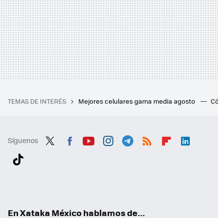
TEMAS DE INTERÉS
Mejores celulares gama media agosto
Có
Síguenos
Twit
Fac
You
Inst
Tele
RSS
Flip
Link
ter
ebo
tub
agr
gra
boa
edI
Tikt
ok
e
am
m
rd
n
ok
En Xataka México hablamos de...