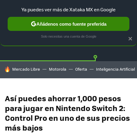
Ya puedes ver más de Xataka MX en Google
Añádenos como fuente preferida
OFERTAS
GUÍA DE COMPRAS
MERCADO LIBRE
AMAZON
Solo necesitas una cuenta de Google
×
HOY SE HABLA DE
Mercado Libre
Motorola
Oferta
Inteligencia Artificial
Así puedes ahorrar 1,000 pesos
para jugar en Nintendo Switch 2:
Control Pro en uno de sus precios
más bajos