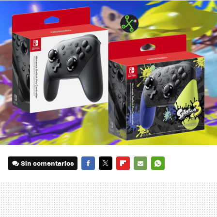
Sin comentarios
FACEBOOK
TWITTER
FLIPBOARD
E-
WHATSAPP
MAIL