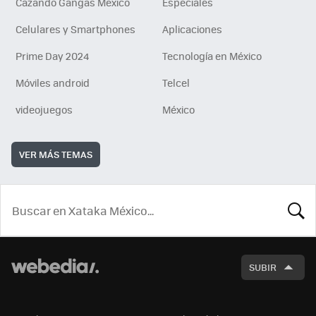
Cazando Gangas Mexico
Especiales
Celulares y Smartphones
Aplicaciones
Prime Day 2024
Tecnología en México
Móviles android
Telcel
videojuegos
México
VER MÁS TEMAS
BUSCA
SUBIR