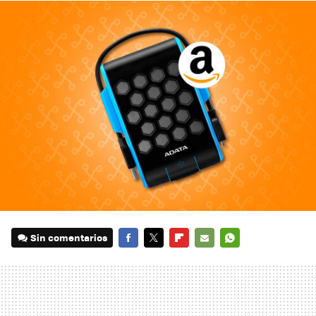
Sin comentarios
FACEBOOK
TWITTER
FLIPBOARD
E-
WHATSAPP
MAIL