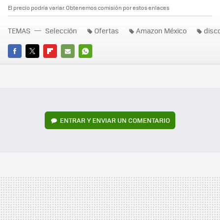
El precio podría variar. Obtenemos comisión por estos enlaces
TEMAS
Selección
Ofertas
Amazon México
disc
FACEBOOK
TWITTER
FLIPBOARD
E-
WHATSAPP
MAIL
ENTRAR Y ENVIAR UN COMENTARIO