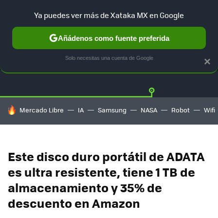
Ya puedes ver más de Xataka MX en Google
Añádenos como fuente preferida
OFERTAS
GUÍA DE COMPRAS
MERCADO LIBRE
AMAZON
Solo necesitas una cuenta de Google
×
HOY SE HABLA DE
Mercado Libre
IA
Samsung
NASA
Robot
Wifi
Este disco duro portátil de ADATA
es ultra resistente, tiene 1 TB de
almacenamiento y 35% de
descuento en Amazon