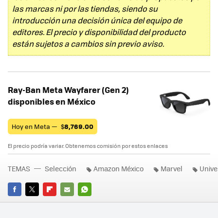
las marcas ni por las tiendas, siendo su
introducción una decisión única del equipo de
editores. El precio y disponibilidad del producto
están sujetos a cambios sin previo aviso.
Ray-Ban Meta Wayfarer (Gen 2)
disponibles en México
Hoy en Meta —
$
8,769.00
El precio podría variar. Obtenemos comisión por estos enlaces
TEMAS
Selección
Amazon México
Marvel
Unive
FACEBOOK
TWITTER
FLIPBOARD
E-
WHATSAPP
MAIL