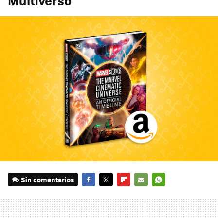
Multiverso
Sin comentarios
FACEBOOK
TWITTER
FLIPBOARD
E-
WHATSAPP
MAIL