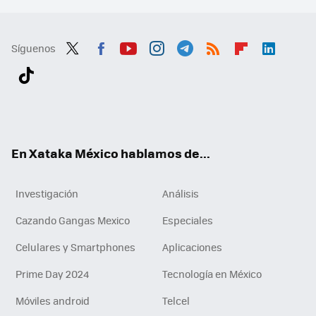
Síguenos
Twit
Fac
You
Inst
Tele
RSS
Flip
Link
ter
ebo
tub
agr
gra
boa
edI
Tikt
ok
e
am
m
rd
n
ok
En Xataka México hablamos de...
Investigación
Análisis
Cazando Gangas Mexico
Especiales
Celulares y Smartphones
Aplicaciones
Prime Day 2024
Tecnología en México
Móviles android
Telcel