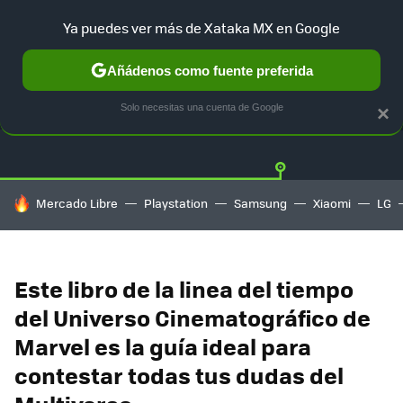
Ya puedes ver más de Xataka MX en Google
Añádenos como fuente preferida
OFERTAS
GUÍA DE COMPRAS
MERCADO LIBRE
AMAZON
Solo necesitas una cuenta de Google
×
HOY SE HABLA DE
Mercado Libre
Playstation
Samsung
Xiaomi
LG
Este libro de la linea del tiempo
del Universo Cinematográfico de
Marvel es la guía ideal para
contestar todas tus dudas del