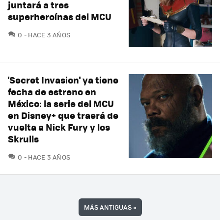
juntará a tres
superheroínas del MCU
COMENTARIOS
0
HACE 3 AÑOS
'Secret Invasion' ya tiene
fecha de estreno en
México: la serie del MCU
en Disney+ que traerá de
vuelta a Nick Fury y los
Skrulls
COMENTARIOS
0
HACE 3 AÑOS
MÁS ANTIGUAS
»