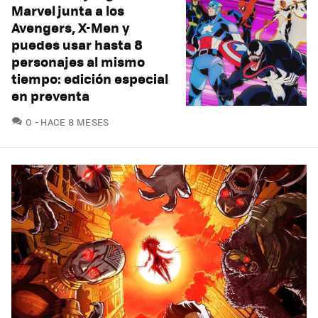
Marvel junta a los
Avengers, X-Men y
puedes usar hasta 8
personajes al mismo
tiempo: edición especial
en preventa
COMENTARIOS
0
HACE 8 MESES