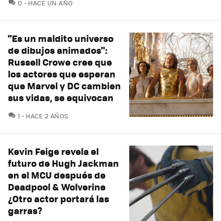
COMENTARIOS
0
HACE UN AÑO
"Es un maldito universo
de dibujos animados":
Russell Crowe cree que
los actores que esperan
que Marvel y DC cambien
sus vidas, se equivocan
COMENTARIOS
1
HACE 2 AÑOS
Kevin Feige revela el
futuro de Hugh Jackman
en el MCU después de
Deadpool & Wolverine
¿Otro actor portará las
garras?