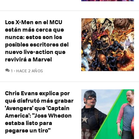
Los X-Men en el MCU
están más cerca que
nunca: estos son los
posibles escritores del
nuevo live-action que
revivirá a Marvel
COMENTARIOS
1
HACE 2 AÑOS
Chris Evans explica por
qué disfrutó más grabar
'Avengers' que 'Captain
America': "Joss Whedon
estaba listo para
pegarse un tiro"