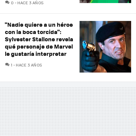
COMENTARIOS
0
HACE 3 AÑOS
"Nadie quiere a un héroe
con la boca torcida":
Sylvester Stallone revela
qué personaje de Marvel
le gustaría interpretar
COMENTARIOS
1
HACE 3 AÑOS