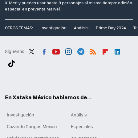
X-Men y puedes usar hasta 8 personajes al mismo tiempo: edición
especial en preventa.Marvel..
OTROS TEMAS:
Investigación
Análisis
Prime Day 2024
Te
Síguenos
Twit
Fac
You
Inst
Tele
RSS
Flip
Link
ter
ebo
tub
agr
gra
boa
edI
Tikt
ok
e
am
m
rd
n
ok
En Xataka México hablamos de...
Investigación
Análisis
Cazando Gangas Mexico
Especiales
Celulares y Smartphones
Aplicaciones