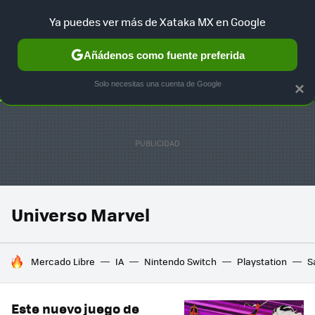
Ya puedes ver más de Xataka MX en Google
SELECCIÓN
GAMING
HOME
AUTO
TERRITORIO SAM
Añádenos como fuente preferida
Solo necesitas una cuenta de Google
×
Universo Marvel
HOY SE HABLA DE
Mercado Libre
IA
Nintendo Switch
Playstation
S
Este nuevo juego de