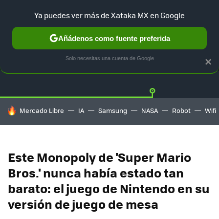
Ya puedes ver más de Xataka MX en Google
Añádenos como fuente preferida
OFERTAS
GUÍA DE COMPRAS
MERCADO LIBRE
AMAZON
Solo necesitas una cuenta de Google
×
HOY SE HABLA DE
Mercado Libre
IA
Samsung
NASA
Robot
Wifi
Este Monopoly de 'Super Mario
Bros.' nunca había estado tan
barato: el juego de Nintendo en su
versión de juego de mesa