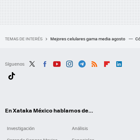
TEMAS DE INTERÉS
Mejores celulares gama media agosto
Có
Síguenos
Twit
Fac
You
Inst
Tele
RSS
Flip
Link
ter
ebo
tub
agr
gra
boa
edI
Tikt
ok
e
am
m
rd
n
ok
En Xataka México hablamos de...
Investigación
Análisis
Cazando Gangas Mexico
Especiales