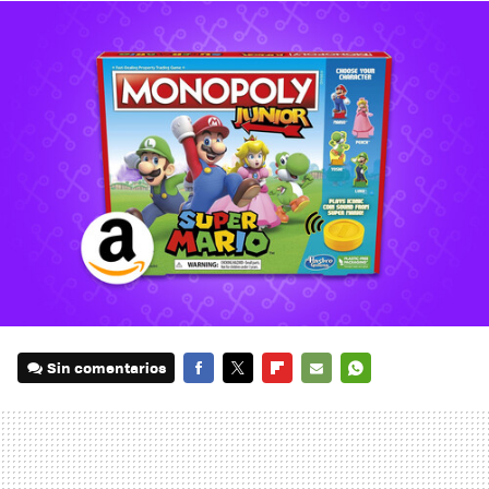
Sin comentarios
FACEBOOK
TWITTER
FLIPBOARD
E-
WHATSAPP
MAIL