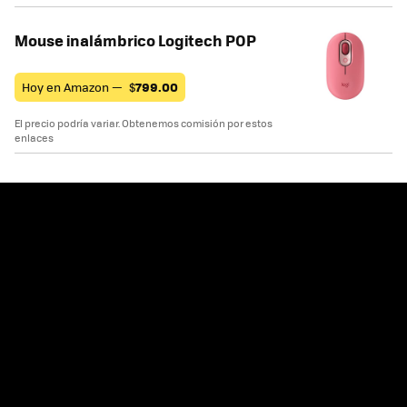
Mouse inalámbrico Logitech POP
Hoy en Amazon —
$
799.00
El precio podría variar. Obtenemos comisión por estos
enlaces