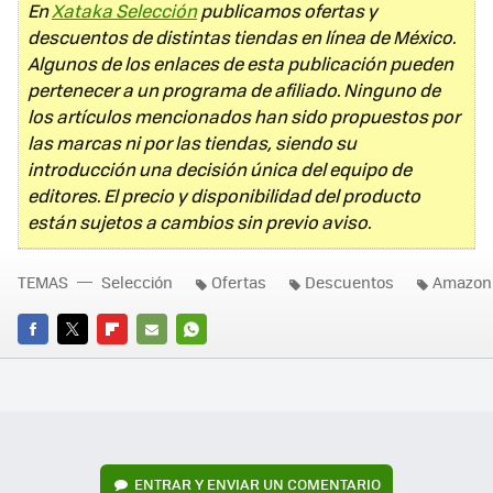
En
Xataka Selección
publicamos ofertas y
descuentos de distintas tiendas en línea de México.
Algunos de los enlaces de esta publicación pueden
pertenecer a un programa de afiliado. Ninguno de
los artículos mencionados han sido propuestos por
las marcas ni por las tiendas, siendo su
introducción una decisión única del equipo de
editores. El precio y disponibilidad del producto
están sujetos a cambios sin previo aviso.
TEMAS
Selección
Ofertas
Descuentos
Amazon
FACEBOOK
TWITTER
FLIPBOARD
E-
WHATSAPP
MAIL
ENTRAR Y ENVIAR UN COMENTARIO