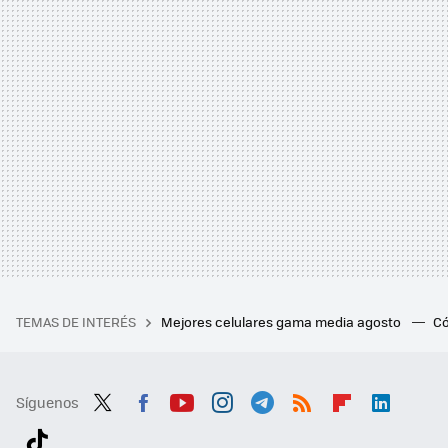
TEMAS DE INTERÉS
Mejores celulares gama media agosto
Có
Síguenos
Twit
Fac
You
Inst
Tele
RSS
Flip
Link