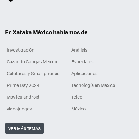
ter
ebo
tub
agr
gra
boa
edI
Tikt
ok
e
am
m
rd
n
ok
En Xataka México hablamos de...
Investigación
Análisis
Cazando Gangas Mexico
Especiales
Celulares y Smartphones
Aplicaciones
Prime Day 2024
Tecnología en México
Móviles android
Telcel
videojuegos
México
VER MÁS TEMAS