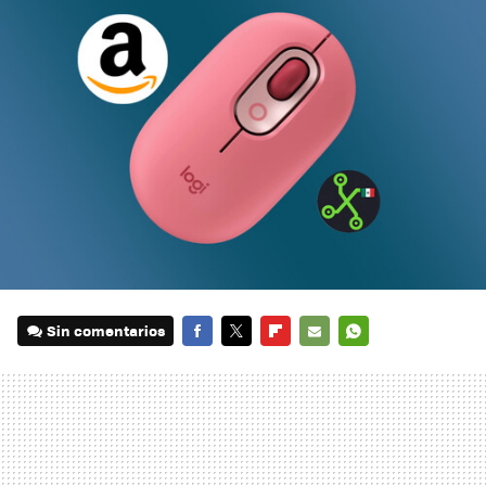
Sin comentarios
FACEBOOK
TWITTER
FLIPBOARD
E-
WHATSAPP
MAIL