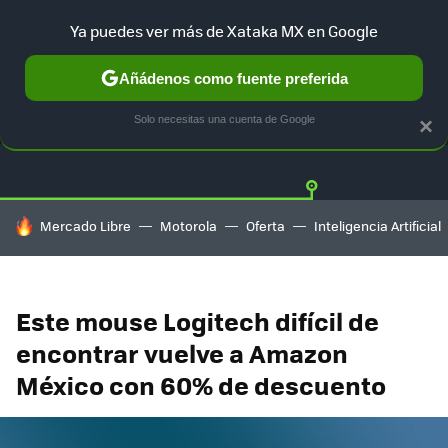
Ya puedes ver más de Xataka MX en Google
Añádenos como fuente preferida
OFERTAS
GUÍA DE COMPRAS
MERCADO LIBRE
AMAZON
Solo necesitas una cuenta de Google
×
HOY SE HABLA DE
Mercado Libre
Motorola
Oferta
Inteligencia Artificial
Este mouse Logitech difícil de
encontrar vuelve a Amazon
México con 60% de descuento