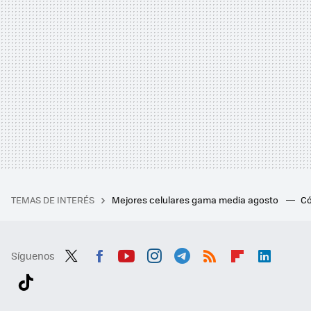
TEMAS DE INTERÉS
Mejores celulares gama media agosto
Có
Síguenos
Twit
Fac
You
Inst
Tele
RSS
Flip
Link
ter
ebo
tub
agr
gra
boa
edI
Tikt