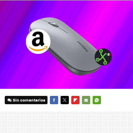
Sin comentarios
FACEBOOK
TWITTER
FLIPBOARD
E-
WHATSAPP
MAIL