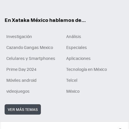
ok
e
am
m
rd
n
ok
En Xataka México hablamos de...
Investigación
Análisis
Cazando Gangas Mexico
Especiales
Celulares y Smartphones
Aplicaciones
Prime Day 2024
Tecnología en México
Móviles android
Telcel
videojuegos
México
VER MÁS TEMAS