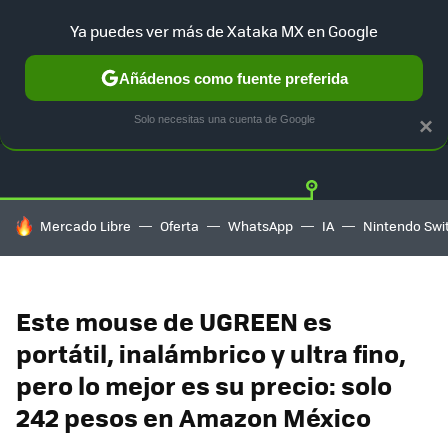
Ya puedes ver más de Xataka MX en Google
Añádenos como fuente preferida
OFERTAS
GUÍA DE COMPRAS
MERCADO LIBRE
AMAZON
Solo necesitas una cuenta de Google
×
HOY SE HABLA DE
Mercado Libre
Oferta
WhatsApp
IA
Nintendo Swi
Este mouse de UGREEN es
portátil, inalámbrico y ultra fino,
pero lo mejor es su precio: solo
242 pesos en Amazon México