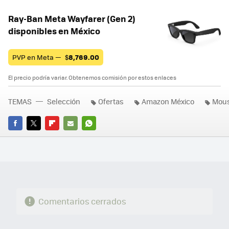
Ray-Ban Meta Wayfarer (Gen 2)
disponibles en México
PVP en Meta —
$
8,769.00
El precio podría variar. Obtenemos comisión por estos enlaces
TEMAS
Selección
Ofertas
Amazon México
Mou
FACEBOOK
TWITTER
FLIPBOARD
E-
WHATSAPP
MAIL
Comentarios cerrados