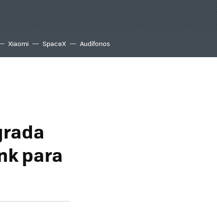
Xiaomi
SpaceX
Audífonos
egrada
nk para