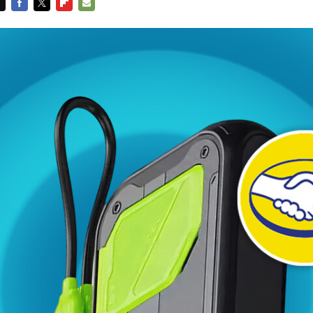
FACEBOOK
TWITTER
FLIPBOARD
E-
MAIL