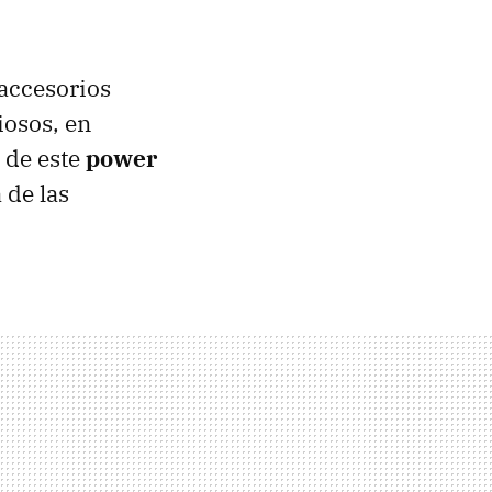
 accesorios
iosos, en
o de este
power
 de las