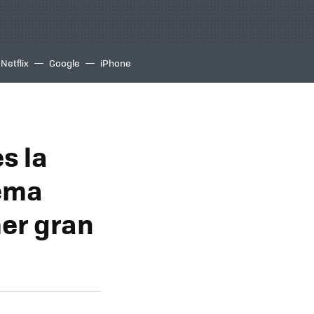
Netflix
Google
iPhone
s la
tema
mer gran