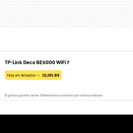
TP-Link Deco BE5000 WiFi 7
Hoy en Amazon —
$
2,101.83
El precio podría variar. Obtenemos comisión por estos enlaces