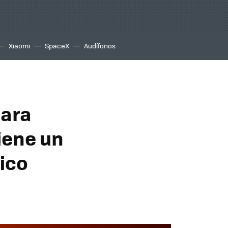
Xiaomi
SpaceX
Audífonos
para
iene un
ico