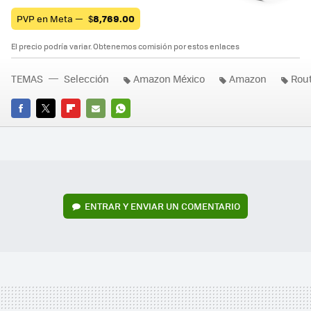
PVP en Meta —
$
8,769.00
El precio podría variar. Obtenemos comisión por estos enlaces
TEMAS
Selección
Amazon México
Amazon
Rou
FACEBOOK
TWITTER
FLIPBOARD
E-
WHATSAPP
MAIL
ENTRAR Y ENVIAR UN COMENTARIO