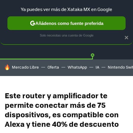
Ya puedes ver más de Xataka MX en Google
Añádenos como fuente preferida
OFERTAS
GUÍA DE COMPRAS
MERCADO LIBRE
AMAZON
Solo necesitas una cuenta de Google
×
HOY SE HABLA DE
Mercado Libre
Oferta
WhatsApp
IA
Nintendo Swi
Este router y amplificador te
permite conectar más de 75
dispositivos, es compatible con
Alexa y tiene 40% de descuento