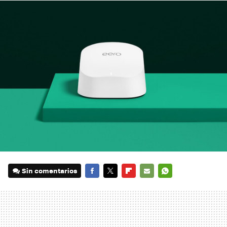
Sin comentarios
FACEBOOK
TWITTER
FLIPBOARD
E-
WHATSAPP
MAIL