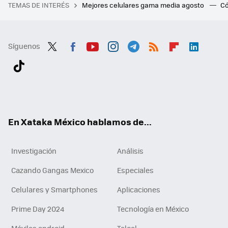
TEMAS DE INTERÉS
Mejores celulares gama media agosto
Có
Síguenos
Twit
Fac
You
Inst
Tele
RSS
Flip
Link
ter
ebo
tub
agr
gra
boa
edI
Tikt
ok
e
am
m
rd
n
ok
En Xataka México hablamos de...
Investigación
Análisis
Cazando Gangas Mexico
Especiales
Celulares y Smartphones
Aplicaciones
Prime Day 2024
Tecnología en México