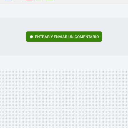
FACEBOOK
TWITTER
FLIPBOARD
E-
WHATSAPP
MAIL
ENTRAR Y ENVIAR UN COMENTARIO