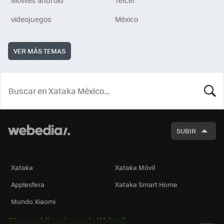
Móviles android
Telcel
videojuegos
México
VER MÁS TEMAS
BUSCA
SUBIR
Xataka
Xataka Móvil
Applesfera
Xataka Smart Home
Mundo Xiaomi
Otras publicaciones de Webedia