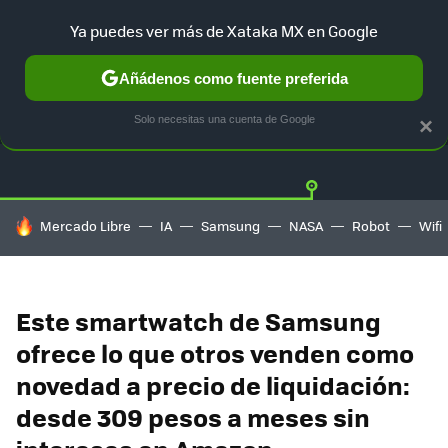
Ya puedes ver más de Xataka MX en Google
Añádenos como fuente preferida
OFERTAS
GUÍA DE COMPRAS
MERCADO LIBRE
AMAZON
Solo necesitas una cuenta de Google
×
HOY SE HABLA DE
Mercado Libre
IA
Samsung
NASA
Robot
Wifi
Este smartwatch de Samsung
ofrece lo que otros venden como
novedad a precio de liquidación:
desde 309 pesos a meses sin