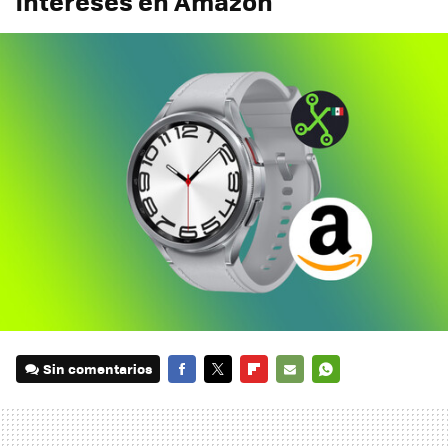
intereses en Amazon
Sin comentarios
FACEBOOK
TWITTER
FLIPBOARD
E-
WHATSAPP
MAIL