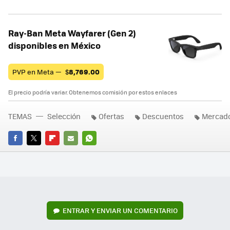
Ray-Ban Meta Wayfarer (Gen 2)
disponibles en México
PVP en Meta —
$
8,769.00
El precio podría variar. Obtenemos comisión por estos enlaces
TEMAS
Selección
Ofertas
Descuentos
Mercado
FACEBOOK
TWITTER
FLIPBOARD
E-
WHATSAPP
MAIL
ENTRAR Y ENVIAR UN COMENTARIO