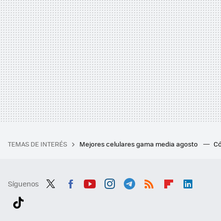
TEMAS DE INTERÉS
Mejores celulares gama media agosto
Có
Síguenos
Twit
Fac
You
Inst
Tele
RSS
Flip
Link
ter
ebo
tub
agr
gra
boa
edI
Tikt