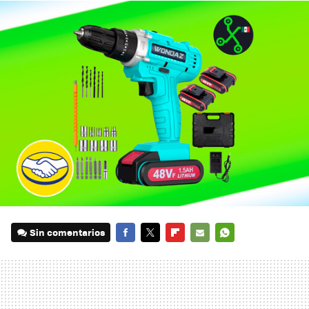
Sin comentarios
FACEBOOK
TWITTER
FLIPBOARD
E-
WHATSAPP
MAIL