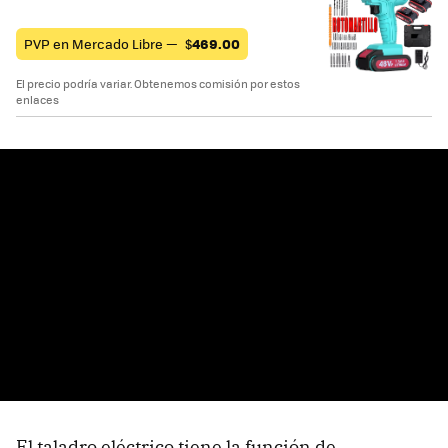
PVP en Mercado Libre —
$
469.00
El precio podría variar. Obtenemos comisión por estos
enlaces
El taladro eléctrico tiene la función de