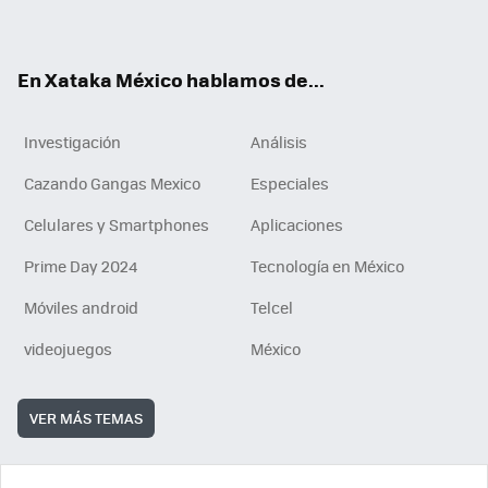
ok
e
am
m
rd
n
ok
En Xataka México hablamos de...
Investigación
Análisis
Cazando Gangas Mexico
Especiales
Celulares y Smartphones
Aplicaciones
Prime Day 2024
Tecnología en México
Móviles android
Telcel
videojuegos
México
VER MÁS TEMAS