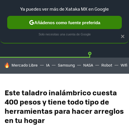
Ya puedes ver más de Xataka MX en Google
Añádenos como fuente preferida
OFERTAS
GUÍA DE COMPRAS
MERCADO LIBRE
AMAZON
Solo necesitas una cuenta de Google
×
HOY SE HABLA DE
Mercado Libre
IA
Samsung
NASA
Robot
Wifi
Este taladro inalámbrico cuesta
400 pesos y tiene todo tipo de
herramientas para hacer arreglos
en tu hogar