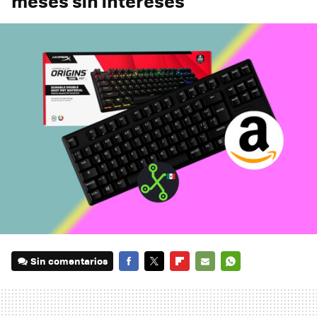
meses sin intereses
Sin comentarios
FACEBOOK
TWITTER
FLIPBOARD
E-
WHATSAPP
MAIL