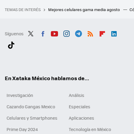
TEMAS DE INTERÉS
Mejores celulares gama media agosto
Có
Síguenos
Twit
Fac
You
Inst
Tele
RSS
Flip
Link
ter
ebo
tub
agr
gra
boa
edI
Tikt
ok
e
am
m
rd
n
ok
En Xataka México hablamos de...
Investigación
Análisis
Cazando Gangas Mexico
Especiales
Celulares y Smartphones
Aplicaciones
Prime Day 2024
Tecnología en México