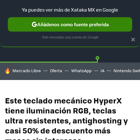
Ya puedes ver más de Xataka MX en Google
Añádenos como fuente preferida
OFERTAS
GUÍA DE COMPRAS
MERCADO LIBRE
AMAZON
Solo necesitas una cuenta de Google
×
HOY SE HABLA DE
Mercado Libre
Oferta
WhatsApp
IA
Nintendo Swi
Este teclado mecánico HyperX
tiene iluminación RGB, teclas
ultra resistentes, antighosting y
casi 50% de descuento más