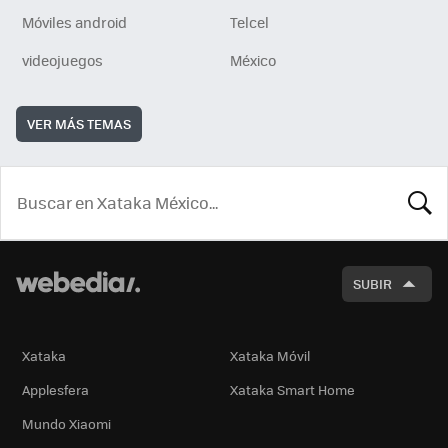
Móviles android
Telcel
videojuegos
México
VER MÁS TEMAS
BUSCA
SUBIR
Xataka
Xataka Móvil
Applesfera
Xataka Smart Home
Mundo Xiaomi