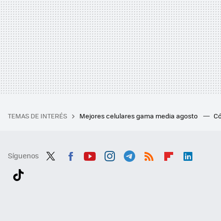
TEMAS DE INTERÉS
Mejores celulares gama media agosto
Có
Síguenos
Twit
Fac
You
Inst
Tele
RSS
Flip
Link
ter
ebo
tub
agr
gra
boa
edI
Tikt
ok
e
am
m
rd
n
ok