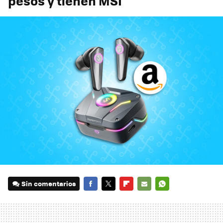
pesos y tienen MSI
Sin comentarios
FACEBOOK
TWITTER
FLIPBOARD
E-
WHATSAPP
MAIL