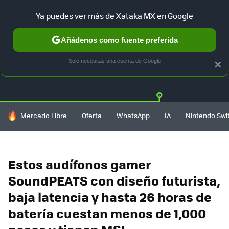
Ya puedes ver más de Xataka MX en Google
Añádenos como fuente preferida
OFERTAS
GUÍA DE COMPRAS
MERCADO LIBRE
AMAZON
Solo necesitas una cuenta de Google
×
HOY SE HABLA DE
Mercado Libre
Oferta
WhatsApp
IA
Nintendo Swi
Estos audífonos gamer
SoundPEATS con diseño futurista,
baja latencia y hasta 26 horas de
batería cuestan menos de 1,000