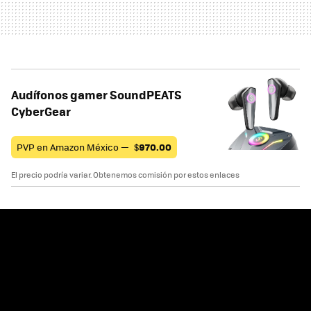
Audífonos gamer SoundPEATS
CyberGear
PVP en Amazon México —
$
970.00
El precio podría variar. Obtenemos comisión por estos enlaces