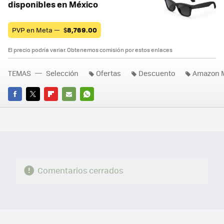
disponibles en México
PVP en Meta —
$
8,769.00
El precio podría variar. Obtenemos comisión por estos enlaces
TEMAS
Selección
Ofertas
Descuento
Amazon 
FACEBOOK
TWITTER
FLIPBOARD
E-
WHATSAPP
MAIL
Comentarios cerrados