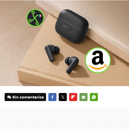
Sin comentarios
FACEBOOK
TWITTER
FLIPBOARD
E-
WHATSAPP
MAIL