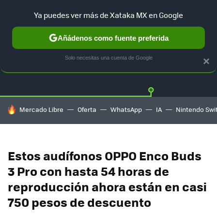
Ya puedes ver más de Xataka MX en Google
Añádenos como fuente preferida
OFERTAS
GUÍA DE COMPRAS
MERCADO LIBRE
AMAZON
Solo necesitas una cuenta de Google
×
HOY SE HABLA DE
Mercado Libre
Oferta
WhatsApp
IA
Nintendo Swi
Estos audífonos OPPO Enco Buds
3 Pro con hasta 54 horas de
reproducción ahora están en casi
750 pesos de descuento