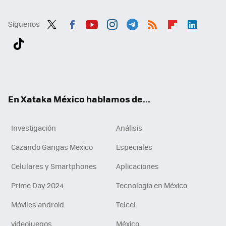
Síguenos
Twit
Fac
You
Inst
Tele
RSS
Flip
Link
ter
ebo
tub
agr
gra
boa
edI
Tikt
ok
e
am
m
rd
n
ok
En Xataka México hablamos de...
Investigación
Análisis
Cazando Gangas Mexico
Especiales
Celulares y Smartphones
Aplicaciones
Prime Day 2024
Tecnología en México
Móviles android
Telcel
videojuegos
México