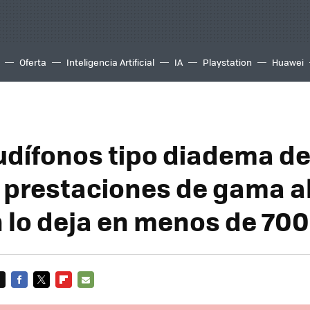
Oferta
Inteligencia Artificial
IA
Playstation
Huawei
udífonos tipo diadema d
 prestaciones de gama al
lo deja en menos de 700
FACEBOOK
TWITTER
FLIPBOARD
E-