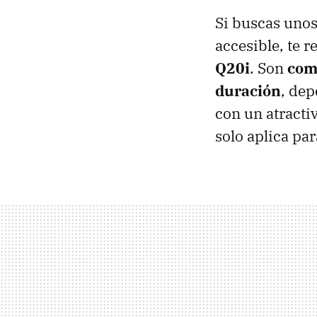
Si buscas uno
accesible, te 
Q20i
. Son
com
duración
, de
con un atracti
solo aplica pa