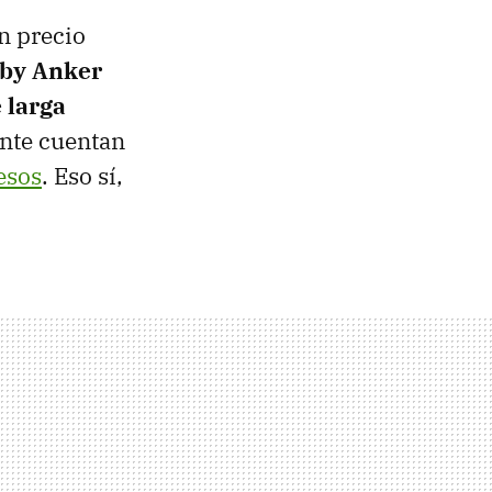
n precio
by Anker
 larga
ente cuentan
esos
. Eso sí,