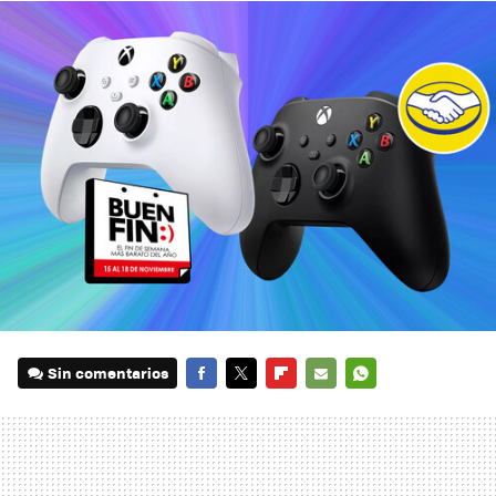
Sin comentarios
FACEBOOK
TWITTER
FLIPBOARD
E-
WHATSAPP
MAIL