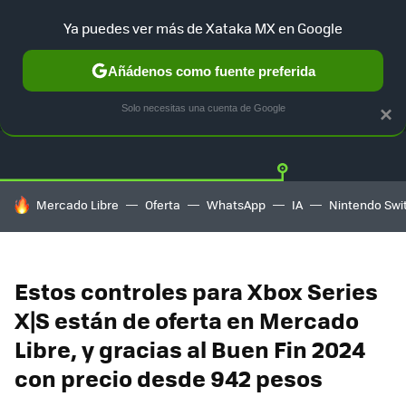
Ya puedes ver más de Xataka MX en Google
Añádenos como fuente preferida
OFERTAS
GUÍA DE COMPRAS
MERCADO LIBRE
AMAZON
Solo necesitas una cuenta de Google
×
HOY SE HABLA DE
Mercado Libre
Oferta
WhatsApp
IA
Nintendo Swi
Estos controles para Xbox Series
X|S están de oferta en Mercado
Libre, y gracias al Buen Fin 2024
con precio desde 942 pesos