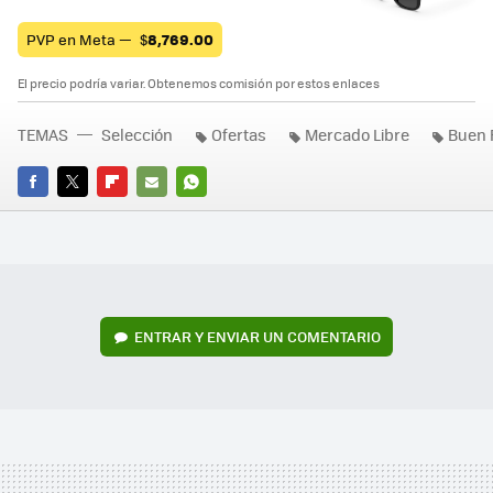
PVP en Meta —
$
8,769.00
El precio podría variar. Obtenemos comisión por estos enlaces
TEMAS
Selección
Ofertas
Mercado Libre
Buen 
FACEBOOK
TWITTER
FLIPBOARD
E-
WHATSAPP
MAIL
ENTRAR Y ENVIAR UN COMENTARIO