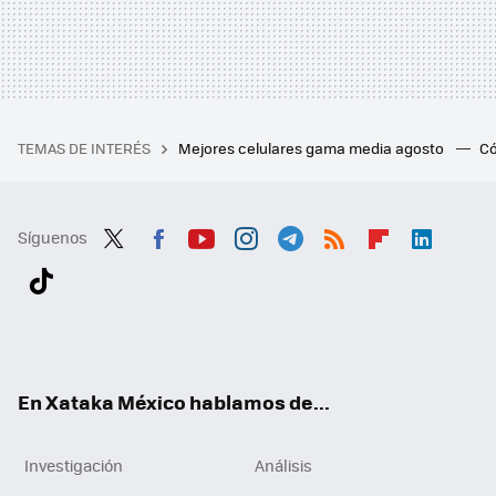
TEMAS DE INTERÉS
Mejores celulares gama media agosto
Có
Síguenos
Twit
Fac
You
Inst
Tele
RSS
Flip
Link
ter
ebo
tub
agr
gra
boa
edI
Tikt
ok
e
am
m
rd
n
ok
En Xataka México hablamos de...
Investigación
Análisis