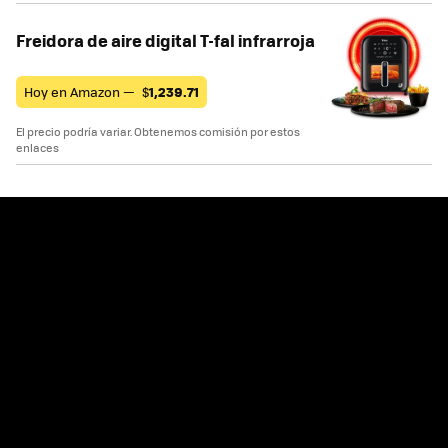
Freidora de aire digital T-fal infrarroja
Hoy en Amazon —
$
1,239.71
El precio podría variar. Obtenemos comisión por estos
enlaces