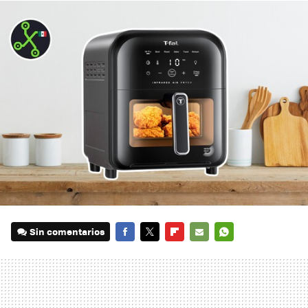
Sin comentarios
FACEBOOK
TWITTER
FLIPBOARD
E-
WHATSAPP
MAIL