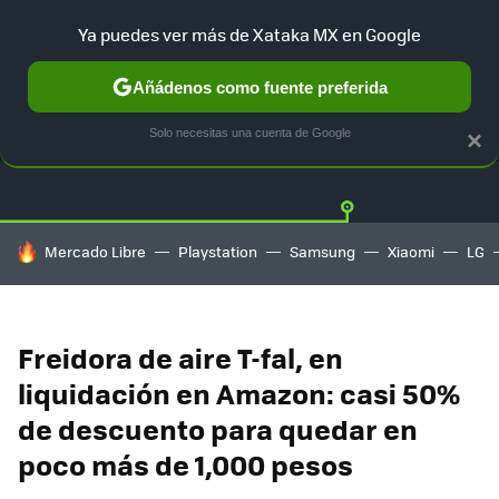
Ya puedes ver más de Xataka MX en Google
Añádenos como fuente preferida
OFERTAS
GUÍA DE COMPRAS
MERCADO LIBRE
AMAZON
Solo necesitas una cuenta de Google
×
HOY SE HABLA DE
Mercado Libre
Playstation
Samsung
Xiaomi
LG
Freidora de aire T-fal, en
liquidación en Amazon: casi 50%
de descuento para quedar en
poco más de 1,000 pesos