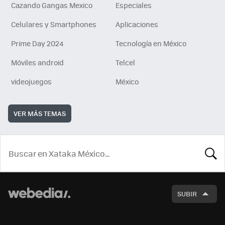
Cazando Gangas Mexico
Especiales
Celulares y Smartphones
Aplicaciones
Prime Day 2024
Tecnología en México
Móviles android
Telcel
videojuegos
México
VER MÁS TEMAS
BUSCA
SUBIR